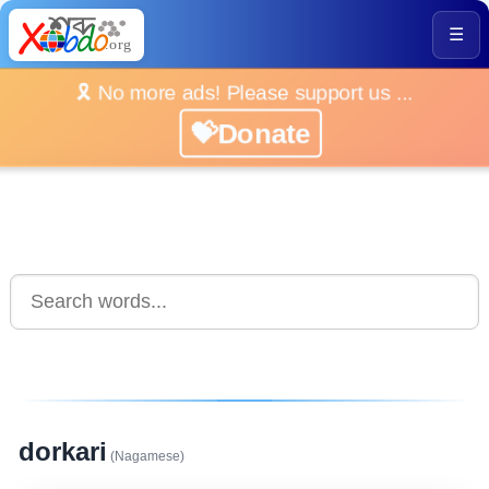
☰
🎗️ No more ads! Please support us ...
💝Donate
dorkari
(Nagamese)