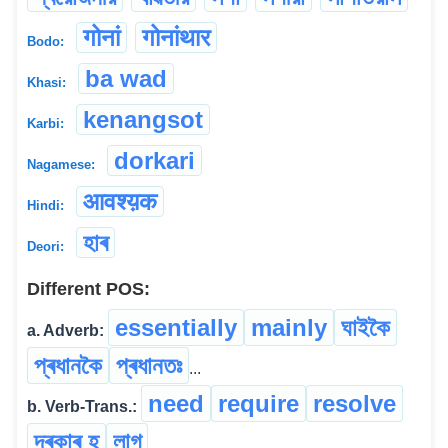
गोनां
गोनांथार
Bodo:
ba wad
Khasi:
kenangsot
Karbi:
dorkari
Nagamese:
आवश्य़क
Hindi:
হাৰ
Deori:
Different POS:
essentially
mainly
ঘাইকৈ
a. Adverb:
প্ৰধানকৈ
প্ৰধানতঃ
...
need
require
resolve
b. Verb-Trans.:
দৰকাৰ হ
লাগ্
...