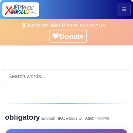
☰
🎗️ No more ads! Please support us ...
💝Donate
obligatory
(English)
[
IPA:
əˈblɪgəˌtɔriː
ASM:
অবলিগেটৰি]