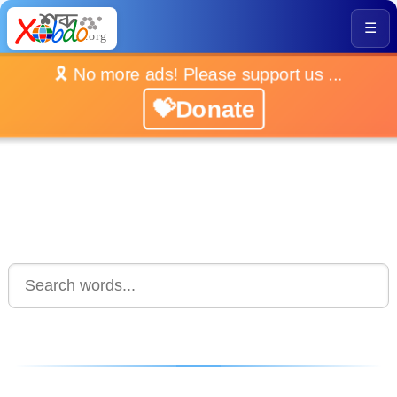
☰
🎗️ No more ads! Please support us ...
💝Donate