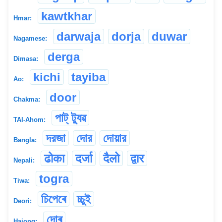
kawtkhar
Hmar:
darwaja
dorja
duwar
Nagamese:
derga
Dimasa:
kichi
tayiba
Ao:
door
Chakma:
পাট্ ট্যুৱ
TAI-Ahom:
দরজা
দোর
দোয়ার
Bangla:
ढोका
दर्जा
दैलो
द्वार
Nepali:
togra
Tiwa:
চিপেৰে
চ্চুই
Deori:
দোৰ
Hajong: