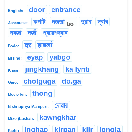
door
entrance
English:
কপাট
দজজা
দুৱাৰ
দ্বাৰ
bo
Assamese:
দৰজা
দৰ্জা
প্ৰৱেশদ্বাৰ
दर
हाबलां
Bodo:
eyap
yabgo
Mising:
jingkhang
ka lynti
Khasi:
cholguga
do.ga
Garo:
thong
Meeteilon:
দোৱার
Bishnupriya Manipuri:
kawngkhar
Mizo (Lushai):
inghap
kirpan
klir
longla
Karbi: