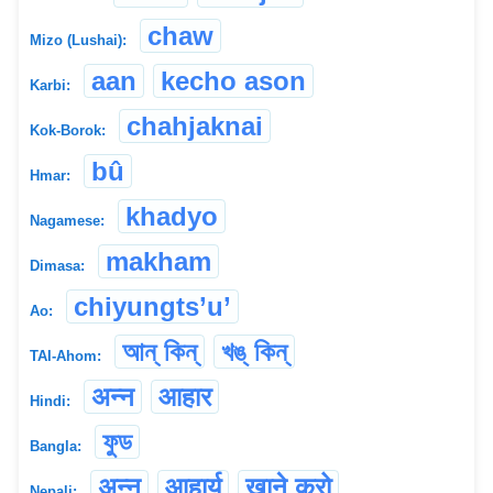
chaw
Mizo (Lushai):
aan
kecho ason
Karbi:
chahjaknai
Kok-Borok:
bû
Hmar:
khadyo
Nagamese:
makham
Dimasa:
chiyungts’u’
Ao:
আন্ কিন্
খঙ্ কিন্
TAI-Ahom:
अन्न
आहार
Hindi:
ফুড
Bangla:
अन्न
आहार्य
खाने कुरो
Nepali: