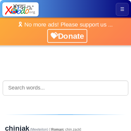
☰
🎗️ No more ads! Please support us ...
💝Donate
chinjak
(Meeteilon)
[
Roman:
chin.zack]