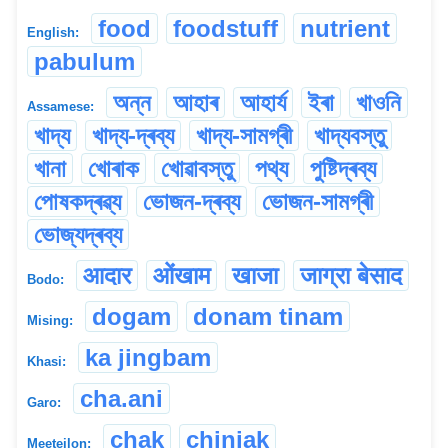
food
foodstuff
nutrient
English:
pabulum
অন্ন
আহাৰ
আহাৰ্য
ইৰা
খাওনি
Assamese:
খাদ্য
খাদ্য-দ্ৰব্য
খাদ্য-সামগ্ৰী
খাদ্যবস্তু
খানা
খোৰাক
খোৱাবস্তু
পথ্য
পুষ্টিদ্ৰব্য
পোষকদ্ৰৱ্য
ভোজন-দ্ৰব্য
ভোজন-সামগ্ৰী
ভোজ্যদ্ৰব্য
आदार
ओंखाम
खाजा
जाग्रा बेसाद
Bodo:
dogam
donam tinam
Mising:
ka jingbam
Khasi:
cha.ani
Garo:
chak
chinjak
Meeteilon: