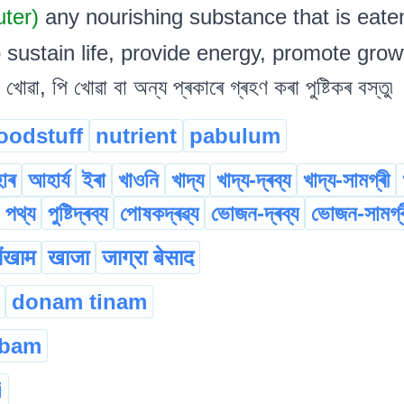
uter)
any nourishing substance that is eate
 sustain life, provide energy, promote growth.
 খোৱা, পি খোৱা বা অন্য প্ৰকাৰে গ্ৰহণ কৰা পুষ্টিকৰ বস্তু৷
oodstuff
nutrient
pabulum
াৰ
আহাৰ্য
ইৰা
খাওনি
খাদ্য
খাদ্য-দ্ৰব্য
খাদ্য-সামগ্ৰী
পথ্য
পুষ্টিদ্ৰব্য
পোষকদ্ৰৱ্য
ভোজন-দ্ৰব্য
ভোজন-সামগ্ৰ
ंखाम
खाजा
जाग्रा बेसाद
donam tinam
gbam
i