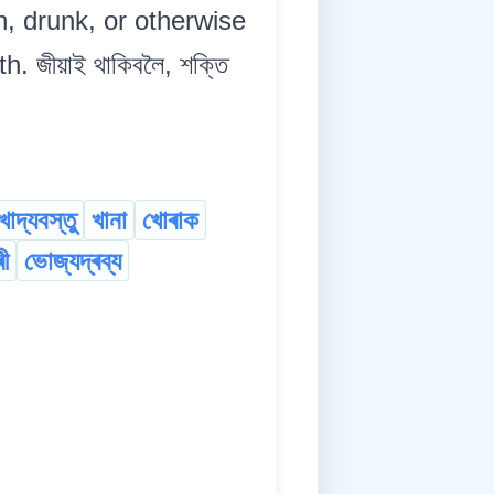
n, drunk, or otherwise
 জীয়াই থাকিবলৈ, শক্তি
খাদ্যবস্তু
খানা
খোৰাক
ী
ভোজ্যদ্ৰব্য