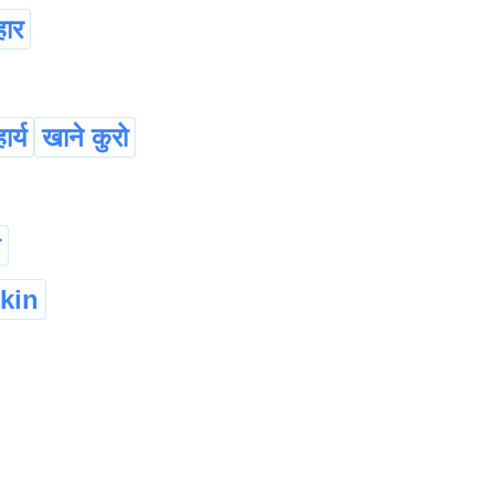
ार
र्य
खाने कुरो
া
kin