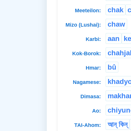
chak
c
Meeteilon:
chaw
Mizo (Lushai):
aan
k
Karbi:
chahja
Kok-Borok:
bû
Hmar:
khady
Nagamese:
makha
Dimasa:
chiyun
Ao:
আন্ কিন্
TAI-Ahom: