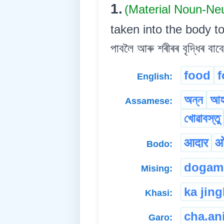
1.
(Material Noun-Ne
taken into the body to
পাবলৈ আৰু শৰীৰৰ বৃদ্ধিৰ বাবে
food
f
English:
অন্ন
আহ
Assamese:
খোৱাবস্তু
आदार
ओ
Bodo:
dogam
Mising:
ka jin
Khasi:
cha.an
Garo: