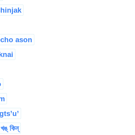
hinjak
echo ason
knai
o
m
gts’u’
খঙ্ কিন্