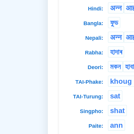
अन्न
आह
Hindi:
ফুড
Bangla:
अन्न
आहा
Nepali:
হাদাৰ
Rabha:
মকন
হাব
Deori:
khoug 
TAI-Phake:
sat
TAI-Turung:
shat
Singpho:
ann
Paite: