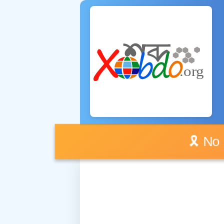
🎗️ No