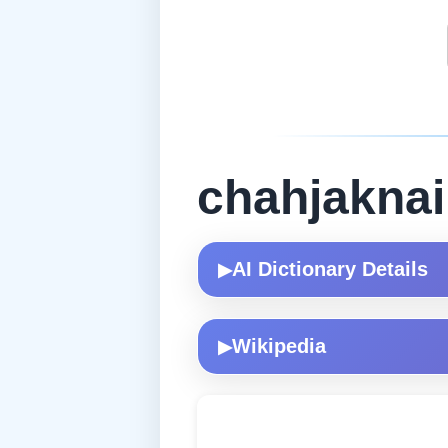
chahjaknai
AI Dictionary Details
▶
Wikipedia
▶