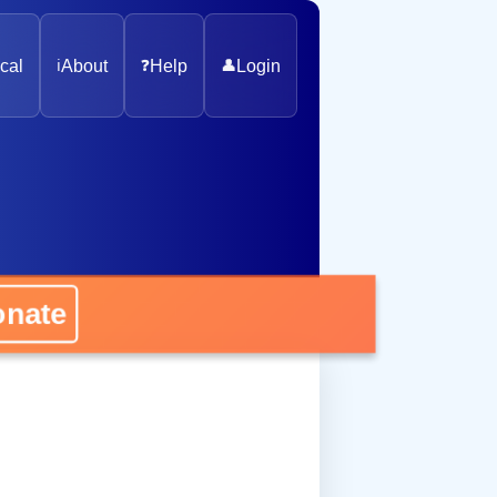
cal
ℹ️
About
❓
Help
👤
Login
onate