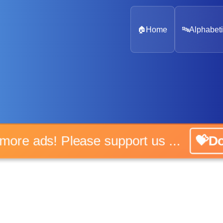
🏠
Home
🔤
Alphabeti
 more ads! Please support us ...
💝D