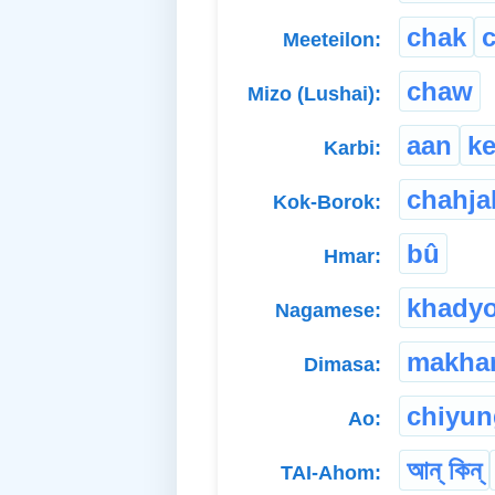
chak
c
Meeteilon:
chaw
Mizo (Lushai):
aan
k
Karbi:
chahja
Kok-Borok:
bû
Hmar:
khady
Nagamese:
makha
Dimasa:
chiyun
Ao:
আন্ কিন্
TAI-Ahom: