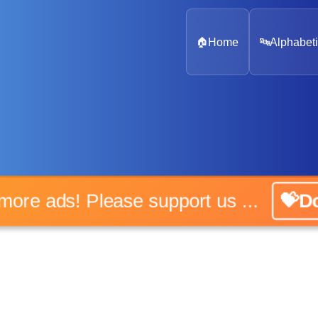
🏠
Home
🔤
Alphabeti
o more ads! Please support us ...
💝Do