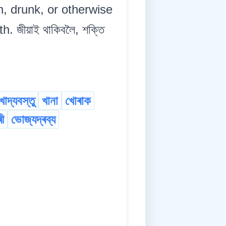
n, drunk, or otherwise
 জীয়াই থাকিবলৈ, শক্তি
খাদ্যবস্তু
খানা
খোৰাক
ী
ভোজ্যদ্ৰব্য