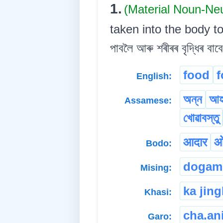
1.
(Material Noun-Ne
taken into the body to
পাবলৈ আৰু শৰীৰৰ বৃদ্ধিৰ বাবে
food
f
English:
অন্ন
আহ
Assamese:
খোৱাবস্তু
आदार
ओ
Bodo:
dogam
Mising:
ka jin
Khasi:
cha.an
Garo: