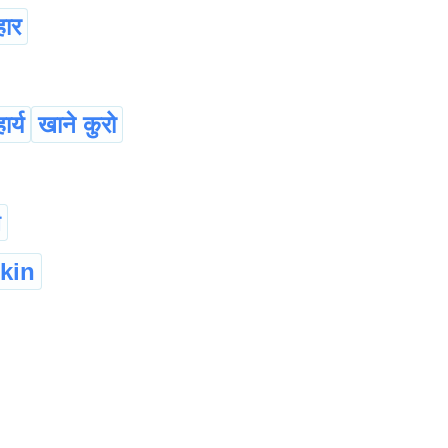
ार
र्य
खाने कुरो
া
kin