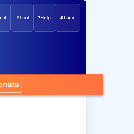
cal
ℹ️
About
❓
Help
👤
Login
nate