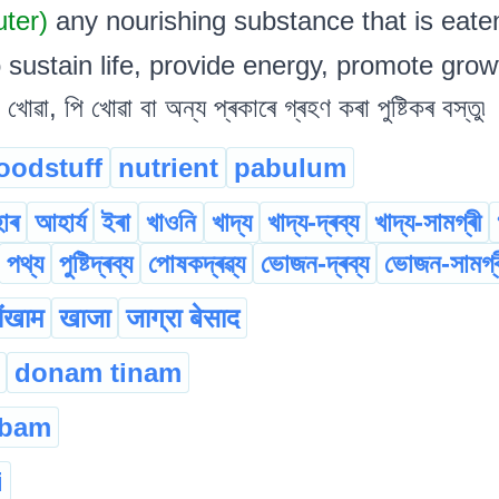
uter)
any nourishing substance that is eate
 sustain life, provide energy, promote growth.
 খোৱা, পি খোৱা বা অন্য প্ৰকাৰে গ্ৰহণ কৰা পুষ্টিকৰ বস্তু৷
oodstuff
nutrient
pabulum
াৰ
আহাৰ্য
ইৰা
খাওনি
খাদ্য
খাদ্য-দ্ৰব্য
খাদ্য-সামগ্ৰী
পথ্য
পুষ্টিদ্ৰব্য
পোষকদ্ৰৱ্য
ভোজন-দ্ৰব্য
ভোজন-সামগ্ৰ
ंखाम
खाजा
जाग्रा बेसाद
donam tinam
gbam
i