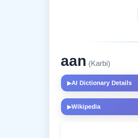
aan
(Karbi)
AI Dictionary Details
▶
Wikipedia
▶