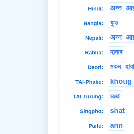
अन्न
आह
Hindi:
ফুড
Bangla:
अन्न
आहा
Nepali:
হাদাৰ
Rabha:
মকন
হাব
Deori:
khoug 
TAI-Phake:
sat
TAI-Turung:
shat
Singpho:
ann
Paite: