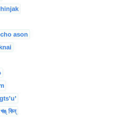
hinjak
echo ason
knai
o
m
gts’u’
খঙ্ কিন্