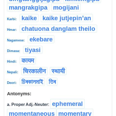
mangrakgipa
mogijani
kaike
kaike jutjepin’an
Karbi:
chatuona danglam theilo
Hmar:
ekebare
Nagamese:
tiyasi
Dimasa:
कायम
Hindi:
चिरकालीन
स्थायी
Nepali:
চিৰকালমাই
তিৰ
Deori:
Antonyms:
ephemeral
a. Proper Adj.-Neuter:
momentaneous
momentary