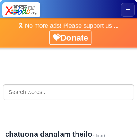
☰
🎗️ No more ads! Please support us ...
💝Donate
chatuona danglam theilo
(Hmar)