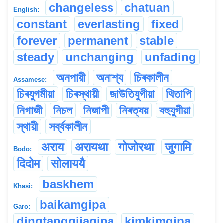
changeless
chatuan
English:
constant
everlasting
fixed
forever
permanent
stable
steady
unchanging
unfading
অনপায়ী
অনাশ্য
চিৰকালীন
Assamese:
চিৰযুগমীয়া
চিৰস্থায়ী
জাউতিযুগীয়া
থিতাপি
নিগাজী
নিচল
নিজাপী
নিৰত্যয়
বহুযুগীয়া
স্থায়ী
সৰ্ব্বকালীন
अराय
अरायथा
गोजोरथा
जुगामि
Bodo:
दिदोम
सोलाययै
baskhem
Khasi:
baikamgipa
Garo:
dingtanggijagipa
kimkimgipa