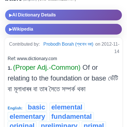
AI Dictionary Details
▶
Wikipedia
▶
Contributed by:
Probodh Borah (প্ৰবোধ বৰা)
on 2012-11-
14
Ref: www.dictionary.com
(Proper Adj.-Common)
Of or
1.
relating to the foundation or base ভেঁটি
বা মূলাধাৰৰ বা তাৰ সৈতে সম্পৰ্ক থকা
basic
elemental
English:
elementary
fundamental
original
preliminary
primal