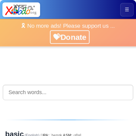
☰
🎗️ No more ads! Please support us ...
💝Donate
basic
(English)
[
IPA:
ˈbeɪsɪk
ASM:
বেচিক]