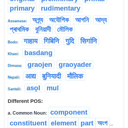
primary
rudimentary
অগ্ৰ্য
অযৌগিক
আগনি
আদ্য
Assamese:
প্ৰাথমিক
বুনিয়াদী
মৌলিক
गाहाय
गिबिनि
गुदि
सिगांनि
Bodo:
basdang
Khasi:
graojen
graoyader
Dimasa:
आद्य
बुनियादी
मौलिक
Nepali:
aso̱l
mul
Santali:
Different POS:
component
a. Common Noun:
constituent
element
part
অংগ
...