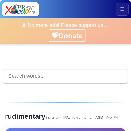
☰
🎗️ No more ads! Please support us ...
💝Donate
rudimentary
(English)
[
IPA:
ˌruːdəˈmentəriː
ASM:
ৰুডিমেণ্টৰি]