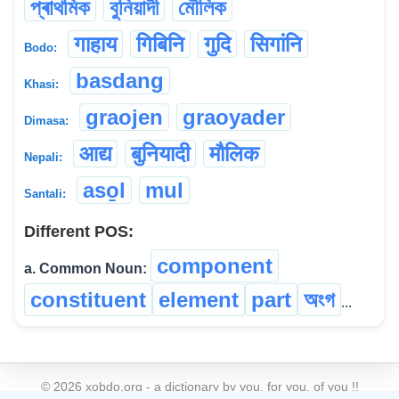
প্ৰাথমিক
বুনিয়াদী
মৌলিক
गाहाय
गिबिनि
गुदि
सिगांनि
Bodo:
basdang
Khasi:
graojen
graoyader
Dimasa:
आद्य
बुनियादी
मौलिक
Nepali:
aso̱l
mul
Santali:
Different POS:
component
a. Common Noun:
constituent
element
part
অংগ
...
©
2026
xobdo.org - a dictionary by you, for you, of you !!