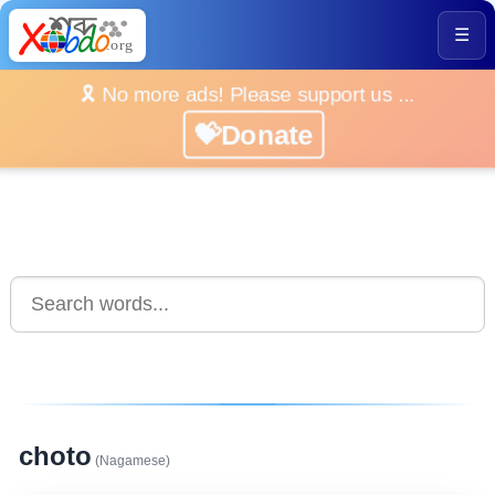
☰
🎗️ No more ads! Please support us ...
💝Donate
choto
(Nagamese)