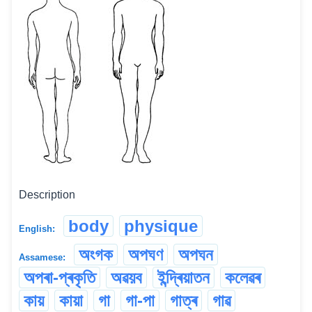
Description
body
physique
English:
অংগক
অপঘণ
অপঘন
Assamese:
অপৰা-প্ৰকৃতি
অৱয়ব
ইন্দ্ৰিয়াতন
কলেৱৰ
কায়
কায়া
গা
গা-পা
গাত্ৰ
গাৱ