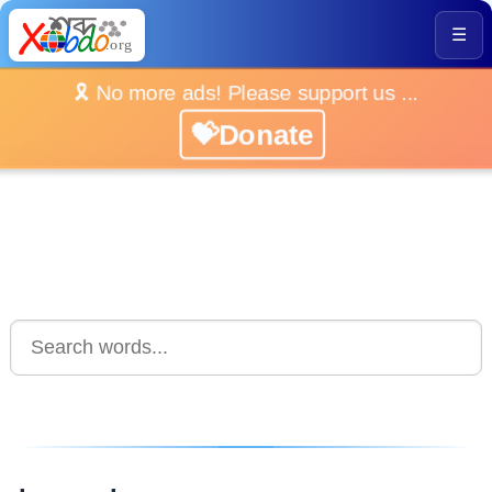
☰
🎗️ No more ads! Please support us ...
💝Donate