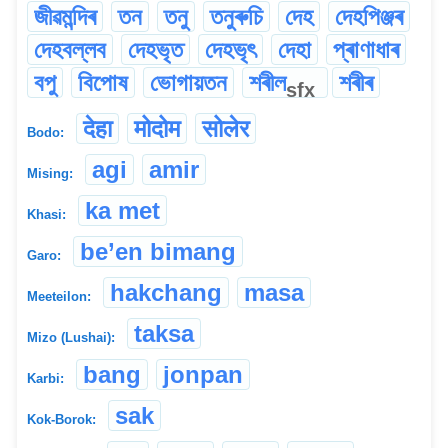
জীৱমন্দিৰ
তন
তনু
তনুৰুচি
দেহ
দেহপিঞ্জৰ
দেহবল্লব
দেহভৃত
দেহভৃৎ
দেহা
প্ৰাণাধাৰ
বপু
বিপোষ
ভোগায়তন
শৰীল
শৰীৰ
sfx
देहा
मोदोम
सोलेर
Bodo:
agi
amir
Mising:
ka met
Khasi:
be’en bimang
Garo:
hakchang
masa
Meeteilon:
taksa
Mizo (Lushai):
bang
jonpan
Karbi:
sak
Kok-Borok: