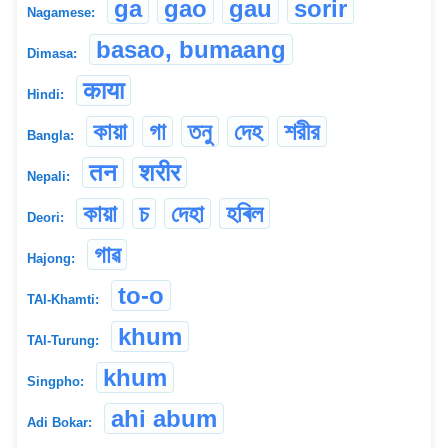
ga
gao
gau
sorir
Nagamese:
basao, bumaang
Dimasa:
काया
Hindi:
কায়া
গা
তনু
দেহ
শরীর
Bangla:
तन
शरीर
Nepali:
কায়া
চ
দেহা
হৰিল
Deori:
গাৱ
Hajong:
to-o
TAI-Khamti:
khum
TAI-Turung:
khum
Singpho:
ahi abum
Adi Bokar: