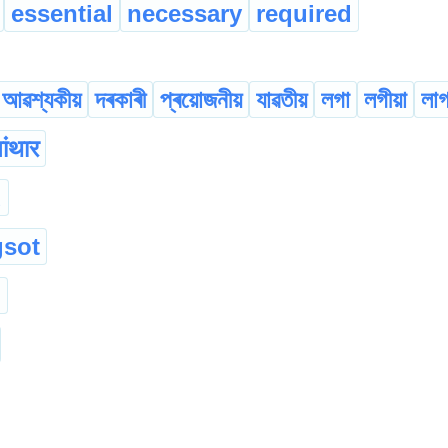
essential
necessary
required
আৱশ্যকীয়
দৰকাৰী
প্ৰয়োজনীয়
যাৱতীয়
লগা
লগীয়া
লা
ांथार
d
sot
i