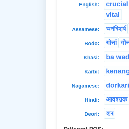
crucial
English:
vital
অপৰিহাৰ্য
Assamese:
गोनां
गोन
Bodo:
ba wa
Khasi:
kenang
Karbi:
dorkar
Nagamese:
आवश्य़क
Hindi:
হাৰ
Deori: