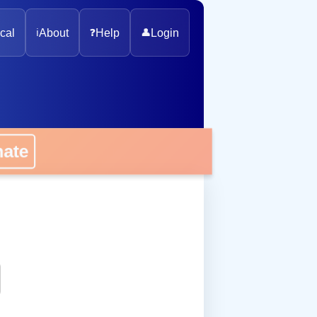
cal
ℹ️
About
❓
Help
👤
Login
onate