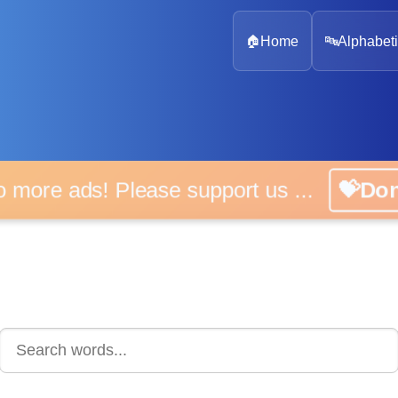
🏠
Home
🔤
Alphabeti
 more ads! Please support us ...
💝D