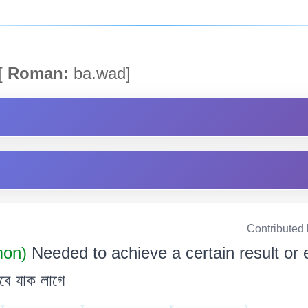
[
Roman:
ba.wad]
Contributed
mon)
Needed to achieve a certain result or effec
বাবে যাক লাগে