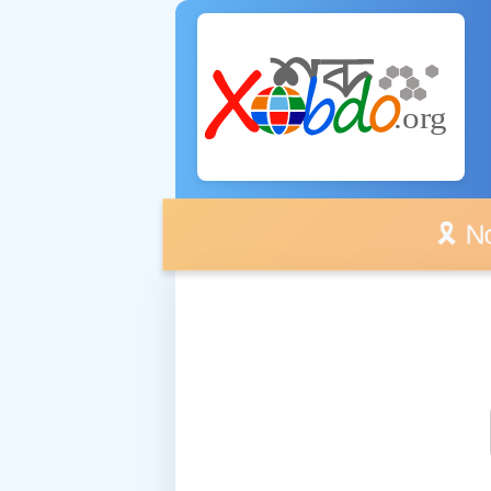
🎗️ No