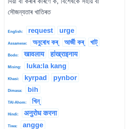
দিয়া বা কৰাৰ কাৰণে ক, বিশেষকৈ সহায় বা
সৌজন্যতাৰ খাতিৰত
request
urge
English:
অনুৰোধ কৰ্
আৰ্জী কৰ্
খাট্
Assamese:
खावलाय
हांख्राइनाय
Bodo:
luka:la kang
Mising:
kyrpad
pynbor
Khasi:
bih
Dimasa:
খিন্
TAI-Ahom:
अनुरोध करना
Hindi:
angge
Tiwa: