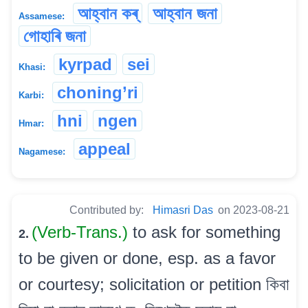
আহ্বান কৰ্
আহ্বান জনা
Assamese:
গোহাৰি জনা
kyrpad
sei
Khasi:
choning’ri
Karbi:
hni
ngen
Hmar:
appeal
Nagamese:
Contributed by:
Himasri Das
on 2023-08-21
(Verb-Trans.)
to ask for something
2.
to be given or done, esp. as a favor
or courtesy; solicitation or petition কিবা