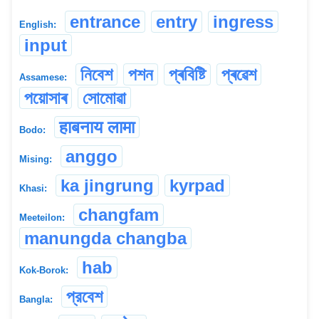
entrance
entry
ingress
English:
input
নিবেশ
পশন
প্ৰবিষ্টি
প্ৰৱেশ
Assamese:
পয়োসাৰ
সোমোৱা
हाबनाय लामा
Bodo:
anggo
Mising:
ka jingrung
kyrpad
Khasi:
changfam
Meeteilon:
manungda changba
hab
Kok-Borok:
প্রবেশ
Bangla: