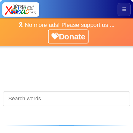
☰
🎗️ No more ads! Please support us ...
💝Donate