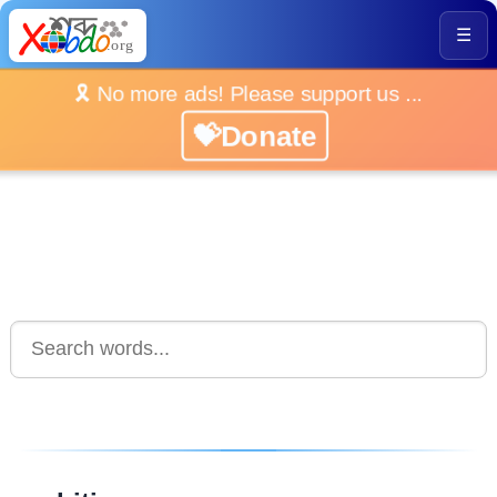
☰
🎗️ No more ads! Please support us ...
💝Donate