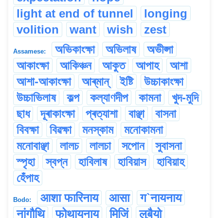
light at end of tunnel
longing
volition
want
wish
zest
অভিকাংক্ষা
অভিলাষ
অভীপ্সা
Assamese:
আকাংক্ষা
আকিঞ্চন
আকুত
আপাহ
আশা
আশা-আকাংক্ষা
আৰ্‌মান্
ইষ্টি
উচ্চাকাংক্ষা
উচ্চাভিলাষ
কল্প
কল্যাণদীপ
কামনা
খুদ-মুদি
ছাধ
দূৰাকাংক্ষা
প্ৰত্যাশা
বাঞ্ছা
বাসনা
বিবক্ষা
বিৱক্ষা
মনস্কাম
মনোকামনা
মনোবাঞ্ছা
লালচ
লালচা
সপোন
সুবাসনা
স্পৃহা
স্বপ্ন
হাবিলাষ
হাবিয়াস
হাবিয়াহ
হেঁপাহ
आशा फारिनाय
आसा
ग`‌नायनाय
Bodo:
नांगौथि
फोथायनाय
मिजिं
लुबैयो