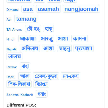
asa
asamah
nangjaomah
Dimasa:
tamang
Ao:
চৌ ছঙ্
হাক্
TAI-Ahom:
आकांक्षा
आरजु
आशा
कामना
Hindi:
अभिलाष
आशा
चाहनु
प्रत्याशा
Nepali:
लालच
ৰাহা
Rabha:
আকা
তেকহ-কুদুবা
মন-কেবা
Deori:
লিক-লিকাবা
ৰিচাংচা
গনাং
Sonowal Kachari:
Different POS: