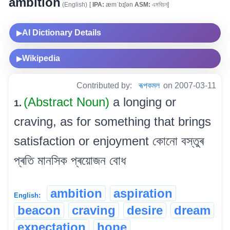
ambition
(English)
[
IPA:
æmˈbɪʃən
ASM:
এমবিচন]
AI Dictionary Details
▶
Wikipedia
▶
Contributed by:
ৰূপকমল
on 2007-03-11
(Abstract Noun)
a longing or
1.
craving, as for something that brings
satisfaction or enjoyment কোনো বস্তুৰ
প্ৰতি মানসিক প্ৰয়োজন বোধ
ambition
aspiration
English:
beacon
craving
desire
dream
expectation
hope