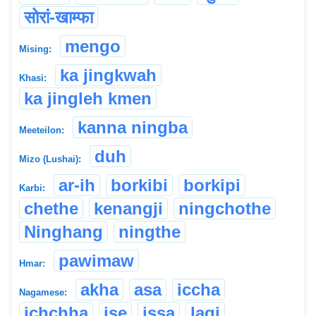
सोरां-खाम्फा
mengo
Mising:
ka jingkwah
Khasi:
ka jingleh kmen
kanna ningba
Meeteilon:
duh
Mizo (Lushai):
ar-ih
borkibi
borkipi
Karbi:
chethe
kenangji
ningchothe
Ninghang
ningthe
pawimaw
Hmar:
akha
asa
iccha
Nagamese:
ichchha
ise
issa
lagi