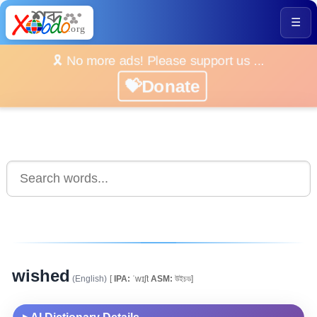
☰
🎗️ No more ads! Please support us ...
💝Donate
wished
(English)
[
IPA:
ˈwɪʃt
ASM:
উইচড]