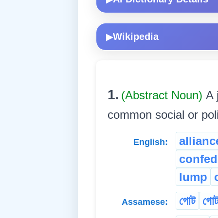
Wikipedia
▶
1.
(Abstract Noun)
A 
common social or poli
allianc
English:
confed
lump
গোট
গোট
Assamese: