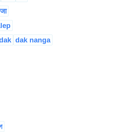
नजा
lep
 dak
dak nanga
গ