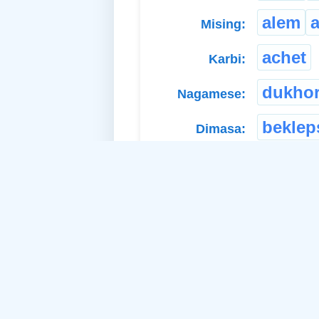
alem
Mising:
achet
Karbi:
dukho
Nagamese:
beklep
Dimasa:
টুকরো টাক
Bangla:
खण्ड
Nepali:
কদ-কদি
Deori:
চেকলাম
Sonowal
Kachari: