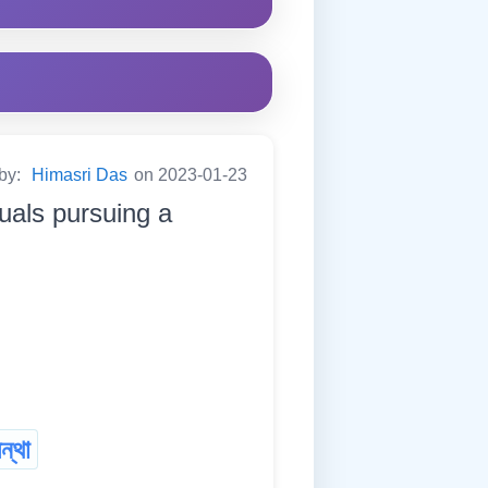
 by:
Himasri Das
on 2023-01-23
duals pursuing a
ন্থা