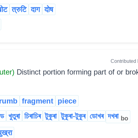
ोट
त्रुटि
दाग
दोष
Contributed
uter)
Distinct portion forming part of or bro
rumb
fragment
piece
্ড
খুতুৰা
চিৰাচিৰ
টুকুৰা
টুকুৰা-টুকুৰ
ডোখৰ
দখৰা
bo
ुख्रा