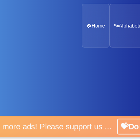
🏠
Home
🔤
Alphabeti
No more ads! Please support us ...
💝Don