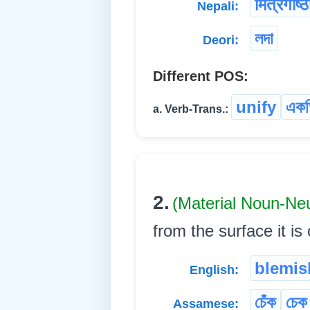
मित्रगोष्ठ
Nepali:
লদা
Deori:
Different POS:
unify
একত
a. Verb-Trans.:
2.
(Material Noun-Ne
from the surface it is on
blemis
English:
চেঁক
চেক
Assamese: