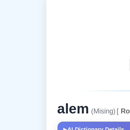
alem
(Mising)
[
Ro
AI Dictionary Details
▶