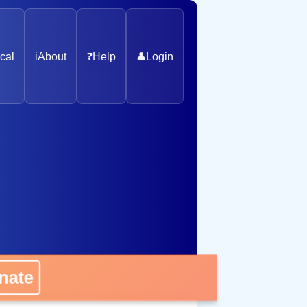
cal
ℹ️
About
❓
Help
👤
Login
ate