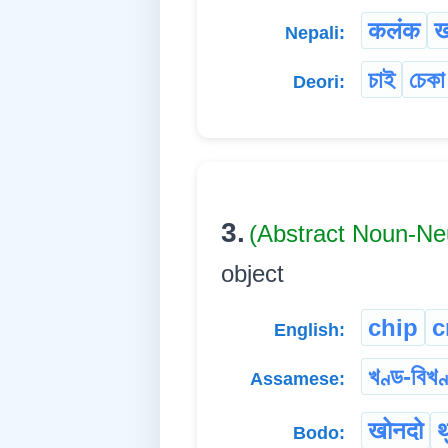
कलंक
ख
Nepali:
চাই
চেকা
Deori:
3.
(Abstract Noun-Ne
object
chip
c
English:
খণ্ড-বিখণ
Assamese:
खोनदो
थ
Bodo: