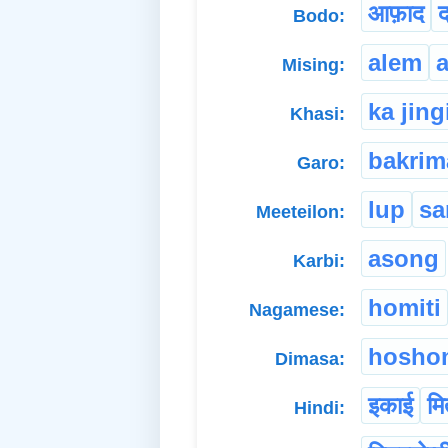
आफ़ाद
Bodo:
alem
Mising:
ka jing
Khasi:
bakrim
Garo:
lup
sa
Meeteilon:
asong
Karbi:
homiti
Nagamese:
hosho
Dimasa:
इकाई
मि
Hindi: