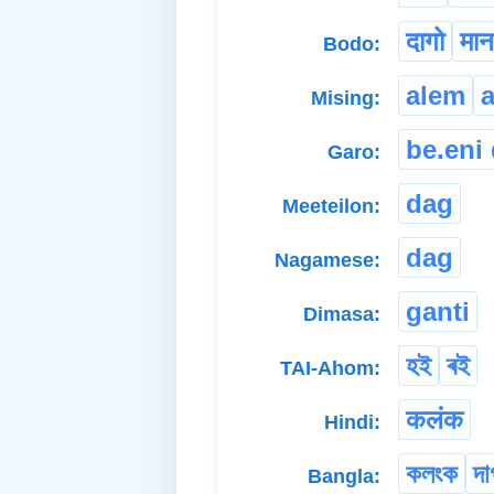
दागो
मा
Bodo:
alem
a
Mising:
be.eni
Garo:
dag
Meeteilon:
dag
Nagamese:
ganti
Dimasa:
হই
ৰই
TAI-Ahom:
कलंक
Hindi:
কলংক
দা
Bangla: