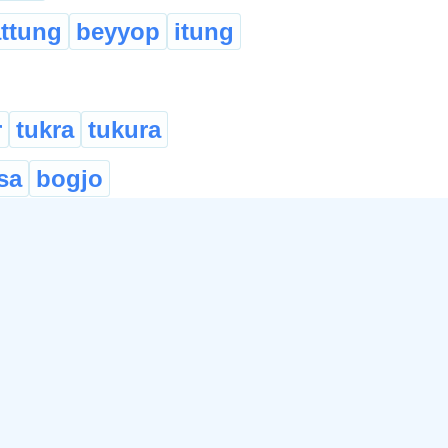
attung
beyyop
itung
r
tukra
tukura
sa
bogjo
রা
তুকুৰা