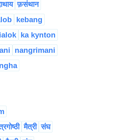
दाथाय
फ़संथान
alob
kebang
ialok
ka kynton
ani
nangrimani
ngha
m
त्रगोष्ठी
मैत्री
संघ