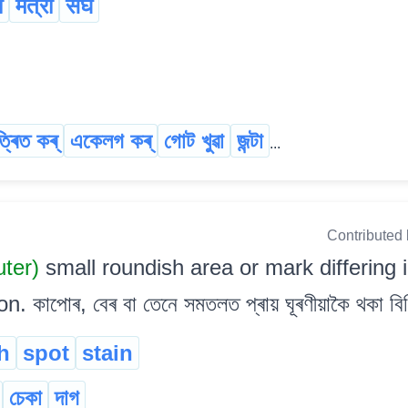
ी
मैत्री
संघ
্ৰিত কৰ্
একেলগ কৰ্
গোট খুৱা
জন্টা
...
Contributed
uter)
small roundish area or mark differing i
. কাপোৰ, বেৰ বা তেনে সমতলত প্ৰায় ঘূৰণীয়াকৈ থকা বি
h
spot
stain
চেকা
দাগ