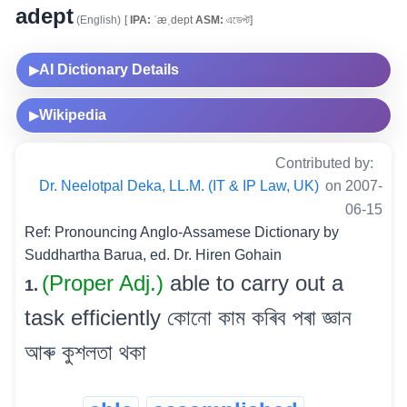
adept
(English)
[
IPA:
ˈæˌdept
ASM:
এডেপ্ট]
AI Dictionary Details
▶
Wikipedia
▶
Contributed by:
Dr. Neelotpal Deka, LL.M. (IT & IP Law, UK)
on 2007-
06-15
Ref: Pronouncing Anglo-Assamese Dictionary by
Suddhartha Barua, ed. Dr. Hiren Gohain
(Proper Adj.)
able to carry out a
1.
task efficiently কোনো কাম কৰিব পৰা জ্ঞান
আৰু কুশলতা থকা