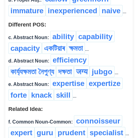
immature
inexperienced
naive
...
Different POS:
ability
capability
c. Abstract Noun:
capacity
একটিয়াৰ
ক্ষমতা
...
efficiency
d. Abstract Noun:
কাৰ্য্যক্ষমতা নৈপুণ্য
দক্ষতা
जग्य
jubgo
...
expertise
expertize
e. Abstract Noun:
forte
knack
skill
...
Related Idea:
connoisseur
f. Common Noun-Common:
expert
guru
prudent
specialist
...