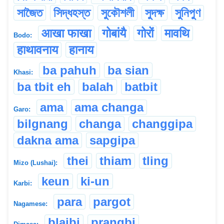
সাজৈত
সিদ্ধহস্ত
সুকৌশলী
সুদক্ষ
সুনিপুণ
आखा फाखा
गोबांयै
गोरों
मावथि
Bodo:
हाथावनाय
हानाय
ba pahuh
ba sian
Khasi:
ba tbit eh
balah
batbit
ama
ama changa
Garo:
bilgnang
changa
changgipa
dakna ama
sapgipa
thei
thiam
tling
Mizo (Lushai):
keun
ki-un
Karbi:
para
pargot
Nagamese:
blaibi
prangbi