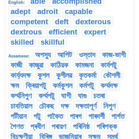
able
accomplished
English:
adept
adroit
capable
competent
deft
dexterous
dextrous
efficient
expert
skilled
skillful
অপস্যু
আপিট
ওস্তাদ
কাজ-ভাগী
Assamese:
কাজী
কাজুৱা
কাঠিয়ক
কামজনা
কাৰ্যপটু
কাৰ্য্যদক্ষ
কুশল
কুশীলৱ
কৃতকৰ্মা
কৌশলী
ক্ষম
ক্ৰিয়াপটু
কৰ্মকুশল
কৰ্মপটু
কৰ্ম্মদক্ষ
কৰ্ম্মনিপুণ
কৰ্ম্মপটু
ঘাগী
ঘাগু
চতৰা
চাবতিয়াল
চৌকছ
দক্ষ
দক্ষতাপূৰ্ণ
নিপুণ
পটীয়ান
পটু
পাকৈত
পাৰগ
পাৰদৰ্শী
পাৰ্গত
পৈণত
প্ৰবীণ
পৰায়ণ
পৰিনিষ্ঠ
পৰিপক্ক
বিচক্ষণীয়া
বিৰিঙ্গ
ভাজনিয়াৰ
সক্ষম
সমৰ্থ