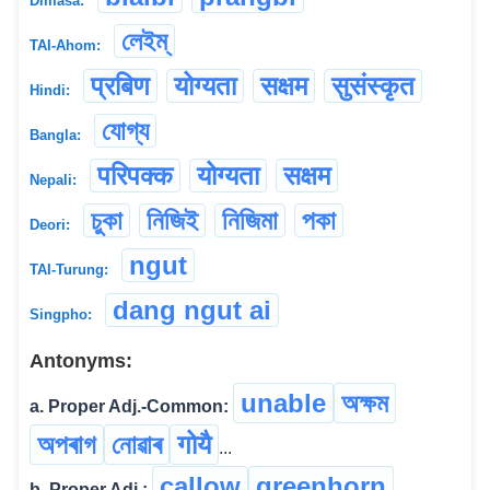
Dimasa:
লেইম্
TAI-Ahom:
प्रबिण
योग्यता
सक्षम
सुसंस्कृत
Hindi:
যোগ্য
Bangla:
परिपक्क
योग्यता
सक्षम
Nepali:
চুকা
নিজিই
নিজিমা
পকা
Deori:
ngut
TAI-Turung:
dang ngut ai
Singpho:
Antonyms:
unable
অক্ষম
a. Proper Adj.-Common:
অপৰাগ
নোৱাৰ
गोयै
...
callow
greenhorn
b. Proper Adj.: