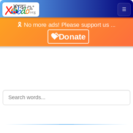
☰
🎗️ No more ads! Please support us ...
💝Donate