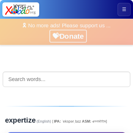
☰
🎗️ No more ads! Please support us ...
💝Donate
expertize
(English)
[
IPA:
ˈekspərˌtaɪz
ASM:
এক্সপাৰটাইজ]