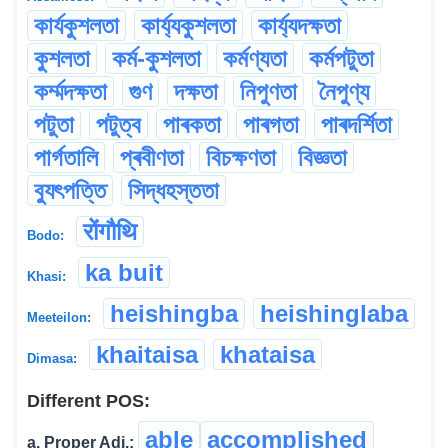
কাৰ্যকুশলতা
কাৰ্য্যকুশলতা
কাৰ্য্যদক্ষতা
কুশলতা
কৰ্ম-কুশলতা
কৰ্মণ্যতা
কৰ্মপটুতা
কৰ্ম্মদক্ষতা
গুণ
দক্ষতা
নিপুণতা
নৈপুণ্য
পটুতা
পটুত্ব
পাৰকতা
পাৰগতা
পাৰদৰ্শিতা
পাৰ্গতালি
প্ৰবীণতা
বিচক্ষণতা
বিজ্ঞতা
ব্যুৎপত্তি
সিদ্ধহস্ততা
रोंगौथि
Bodo:
ka buit
Khasi:
heishingba
heishinglaba
Meeteilon:
khaitaisa
khataisa
Dimasa:
Different POS:
able
accomplished
a. Proper Adj.: