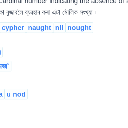
cardinal number indicating the absence of a
ুজাবলৈ ব্যৱহাৰ কৰা এটা মৌলিক সংখ্যা ৷
cypher
naught
nil
nought
য
थिख`
a
u nod