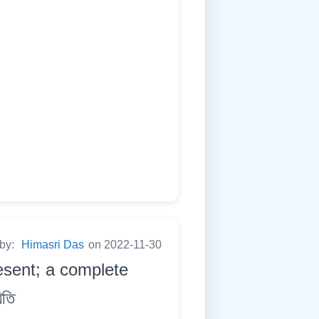
 by:
Himasri Das
on 2022-11-30
esent; a complete
িতি