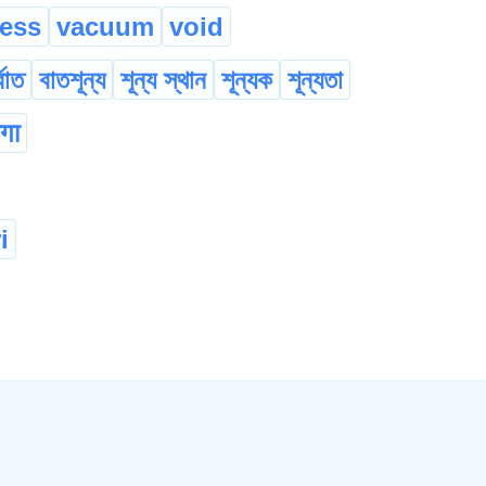
ess
vacuum
void
্বাত
বাতশূন্য
শূন্য স্থান
শূন্যক
শূন্যতা
यगा
i
ty
vacant
উদং
উদি
খালী
...