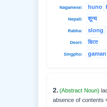
huno
Nagamese:
शून्य
Nepali:
slong
Rabha:
চ্চিতে
Deori:
gaman
Singpho:
2.
(Abstract Noun)
la
absence of contents থাকি