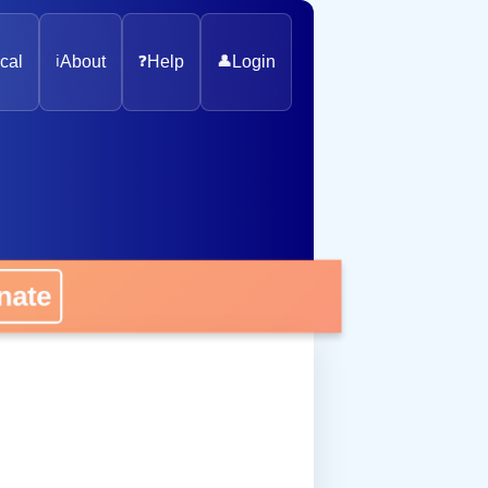
cal
ℹ️
About
❓
Help
👤
Login
onate