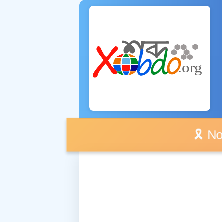
🎗️ No