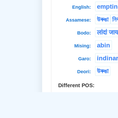
emptin
English:
উৰুঙা
নিৰ
Assamese:
लांदां जा
Bodo:
abin
Mising:
indinar
Garo:
উৰুঙা
Deori:
Different POS:
emp
a. Proper Adj.-Neuter: