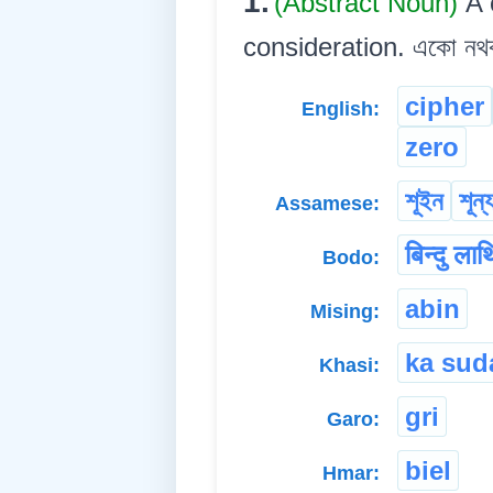
1.
(Abstract Noun)
A 
consideration. একো নথকা ব
cipher
English:
zero
শূইন
শূন্
Assamese:
बिन्दु ला
Bodo:
abin
Mising:
ka sud
Khasi:
gri
Garo:
biel
Hmar: