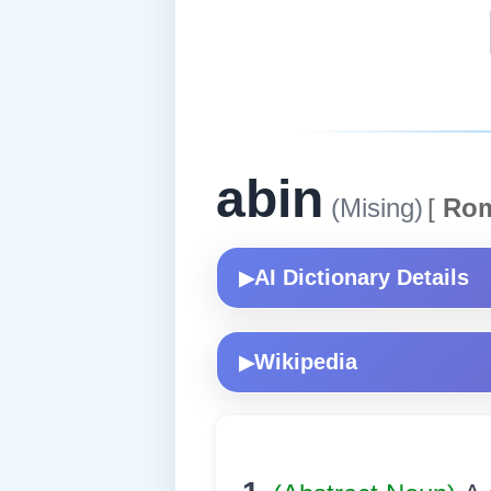
abin
(Mising)
[
Rom
AI Dictionary Details
▶
Wikipedia
▶