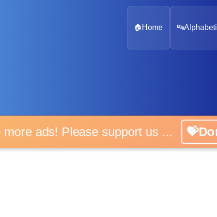
🏠
Home
🔤
Alphabeti
 more ads! Please support us ...
💝D