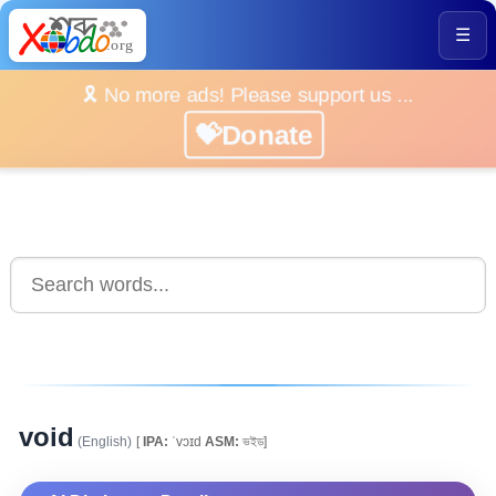
☰
🎗️ No more ads! Please support us ...
💝Donate
void
(English)
[
IPA:
ˈvɔɪd
ASM:
ভইড]