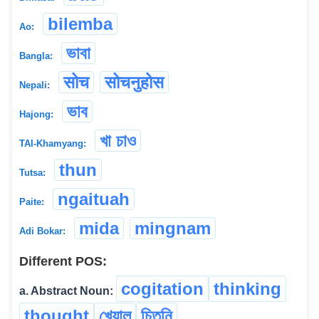
bilemba
Ao:
ভাবা
Bangla:
सोच
सोचनुहोस
Nepali:
ভাব
Hajong:
খা চাও
TAI-Khamyang:
thun
Tutsa:
ngaituah
Paite:
mida
mingnam
Adi Bokar:
Different POS:
cogitation
thinking
a. Abstract Noun:
thought
খেয়াল
চিতনি
...