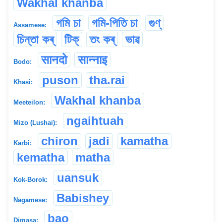
Wakhal khanba
গমি চা
গমি-পিতি চা
গুণ্
Assamese:
চিন্তা কৰ্
টিক্
তং কৰ্
ভাৱ
सानदो
सान्नाइ
Bodo:
puson
tha.rai
Khasi:
Wakhal khanba
Meeteilon:
ngaihtuah
Mizo (Lushai):
chiron
jadi
kamatha
Karbi:
kematha
matha
uansuk
Kok-Borok:
Babishey
Nagamese:
bao
Dimasa: