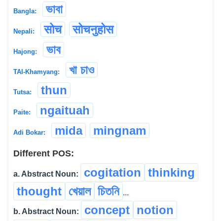
ভাবা
Bangla:
सोच
सोचनुहोस
Nepali:
ভাব
Hajong:
খা চাও
TAI-Khamyang:
thun
Tutsa:
ngaituah
Paite:
mida
mingnam
Adi Bokar:
Different POS:
cogitation
thinking
a. Abstract Noun:
thought
খেয়াল
চিতনি
...
concept
notion
b. Abstract Noun: