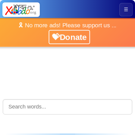
☰
🎗️ No more ads! Please support us ...
💝Donate