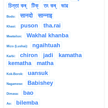
চিন্তা কৰ্
টিক্
তং কৰ্
ভাৱ
सानदो
सान्नाइ
Bodo:
puson
tha.rai
Khasi:
Wakhal khanba
Meeteilon:
ngaihtuah
Mizo (Lushai):
chiron
jadi
kamatha
Karbi:
kematha
matha
uansuk
Kok-Borok:
Babishey
Nagamese:
bao
Dimasa:
bilemba
Ao: