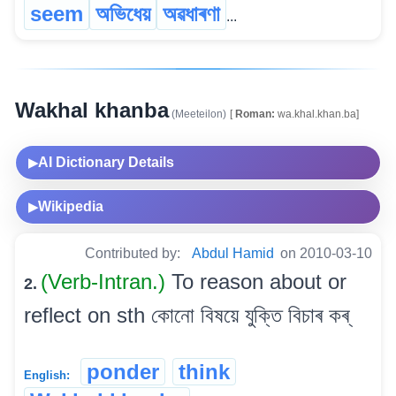
seem
অভিধেয়
অৱধাৰণা
...
Wakhal khanba
(Meeteilon)
[
Roman:
wa.khal.khan.ba]
AI Dictionary Details
▶
Wikipedia
▶
Contributed by:
Abdul Hamid
on 2010-03-10
(Verb-Intran.)
To reason about or
2.
reflect on sth কোনো বিষয়ে যুক্তি বিচাৰ কৰ্
ponder
think
English: