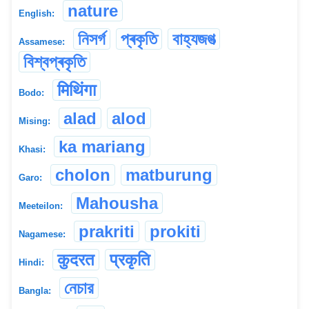
nature
English:
নিসৰ্গ
প্ৰকৃতি
বাহ্যজগত্‍
Assamese:
বিশ্বপ্ৰকৃতি
मिथिंगा
Bodo:
alad
alod
Mising:
ka mariang
Khasi:
cholon
matburung
Garo:
Mahousha
Meeteilon:
prakriti
prokiti
Nagamese:
कुदरत
प्रकृति
Hindi:
নেচার
Bangla: