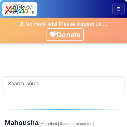
☰
🎗️ No more ads! Please support us ...
💝Donate
Mahousha
(Meeteilon)
[
Roman:
mahaou.sha]