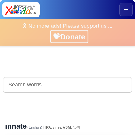
☰
🎗️ No more ads! Please support us ...
💝Donate
innate
(English)
[
IPA:
ɪˈneɪt
ASM:
ইনেট]