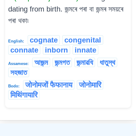
dating from birth. জন্মৰে পৰা বা জন্মৰ সময়ৰে
পৰা থকা৷
cognate
congenital
English:
connate
inborn
innate
আজন্ম
জন্মগত
জন্মাৱধি
ধাতুস্থ
Assamese:
সহজাত
जोनोमजों फैफानाय
जोनोमारि
Bodo:
‌मिथिंगायारि
©
2026
xobdo.org - a dictionary by you, for you, of you !!