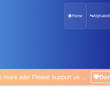
🏠
Home
🔤
Alphabeti
o more ads! Please support us ...
💝Do