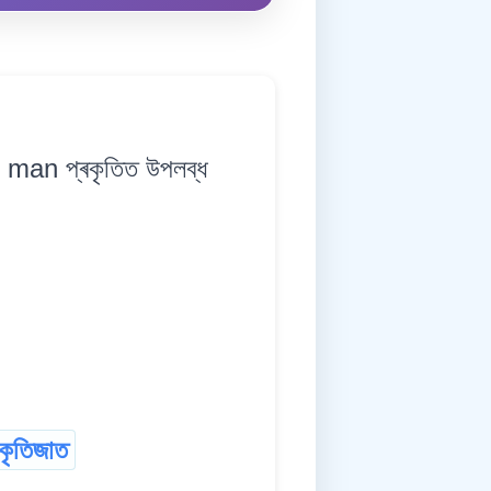
an প্ৰকৃতিত উপলব্ধ
াকৃতিজাত