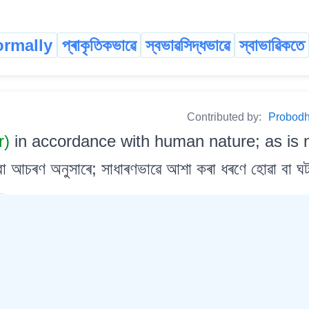
ormally
প্ৰাকৃতিকভাৱে
স্বভাৱসিদ্ধভাৱে
স্বাভাৱিকতে
Contributed by:
Probodh 
r)
in accordance with human nature; as is 
া আচৰণ অনুসাৰে; সাধাৰণভাৱে আশা কৰা ধৰণে হোৱা বা ঘ
ধ