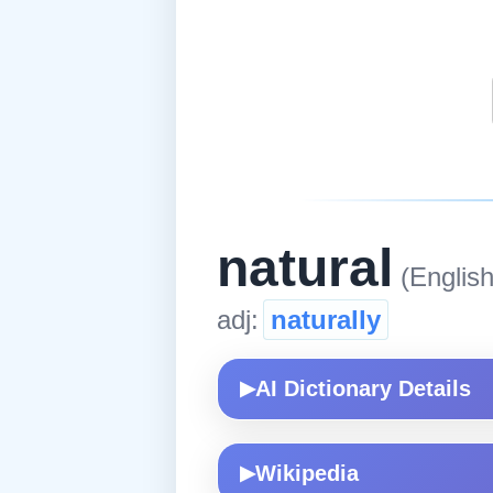
natural
(English
adj:
naturally
AI Dictionary Details
▶
Wikipedia
▶