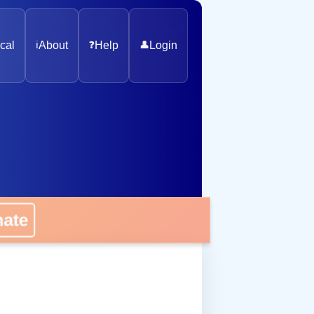
cal
ℹ️
About
❓
Help
👤
Login
nate