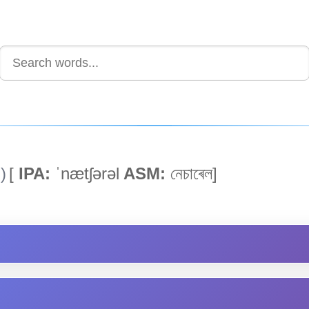
)
[
IPA:
ˈnætʃərəl
ASM:
নেচাৰেল]