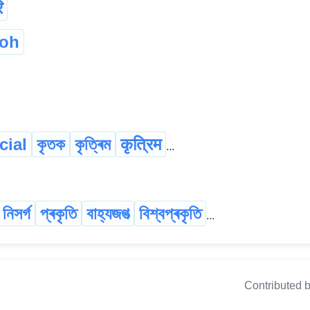
ि
poh
icial
কৃতক
কৃত্ৰিম
कृत्रिम
...
নিসৰ্গ
প্ৰকৃতি
বাহ্যজগত্‍
বিশ্বপ্ৰকৃতি
...
Contributed 