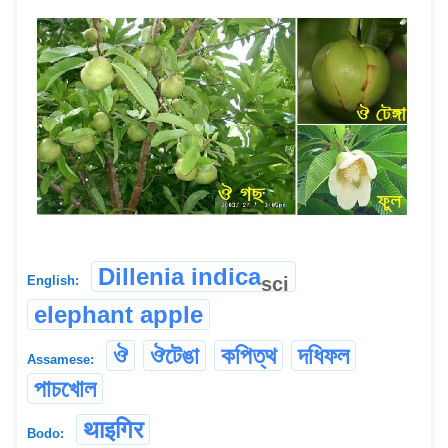
Dillenia indica
sci
English:
elephant apple
ঔ
ঔটেঙা
কপিত্থ
দধিফল
Assamese:
পাচখোল
थाइगिर
Bodo: