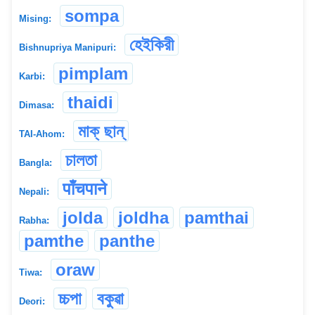
sompa
Mising:
হেইকিরী
Bishnupriya Manipuri:
pimplam
Karbi:
thaidi
Dimasa:
মাক্ ছান্
TAI-Ahom:
চালতা
Bangla:
पाँचपाने
Nepali:
jolda
joldha
pamthai
Rabha:
pamthe
panthe
oraw
Tiwa:
চ্চপা
বকুৱা
Deori: