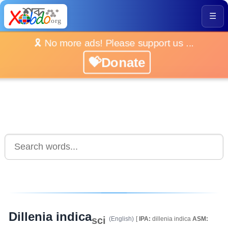
☰
🎗️ No more ads! Please support us ...
💝Donate
Dillenia indica
sci
(English)
[
IPA:
dillenia indica
ASM: