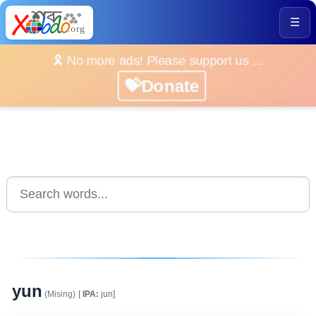
☰
🎗️ No more ads! Please support us ...
💝Donate
yun
(Mising)
[
IPA:
jun]