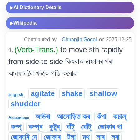
AI Dictionary Details
▶
Wikipedia
▶
Contributed by:
Chiranjib Gogoi
on 2025-12-25
(Verb-Trans.)
to move sth rapidly
1.
from side to side কিহবাক এফালৰ পৰা
আনফাললৈ খৰকৈ গতি কৰোৱা
agitate
shake
shallow
English:
shudder
আউৰা
আলোড়িত কৰ
কঁপা
কচাল্
Assamese:
কম্প্
কম্প্ৰ
কুটুৰ্
ঘাঁট্
ঘোঁট্
জোকাৰ খা
জোকাৰি দে
জোকাৰ্
টলা
মথ্
লাৰ্
লৰা