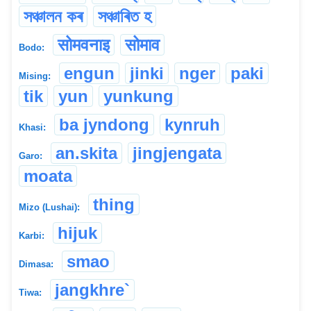
সঞ্চালন কৰ
সঞ্চাৰিত হ
सोमवनाइ
सोमाव
Bodo:
engun
jinki
nger
paki
Mising:
tik
yun
yunkung
ba jyndong
kynruh
Khasi:
an.skita
jingjengata
Garo:
moata
thing
Mizo (Lushai):
hijuk
Karbi:
smao
Dimasa:
jangkhre`
Tiwa: