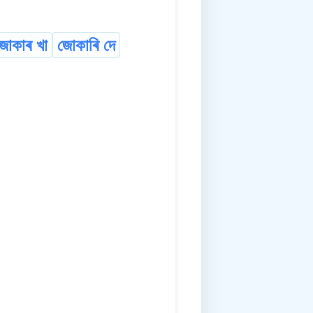
জোকাৰ খা
জোকাৰি দে