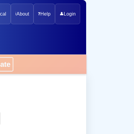
cal
ℹ️
About
❓
Help
👤
Login
onate