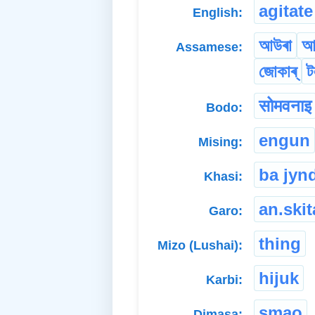
agitate
English:
আউৰা
আ
Assamese:
জোকাৰ্
ট
सोमवनाइ
Bodo:
engun
Mising:
ba jyn
Khasi:
an.skit
Garo:
thing
Mizo (Lushai):
hijuk
Karbi:
smao
Dimasa: