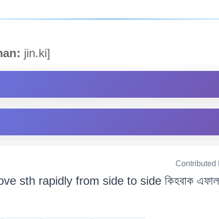
an:
jin.ki]
Contributed
ve sth rapidly from side to side কিহবাক এফাল