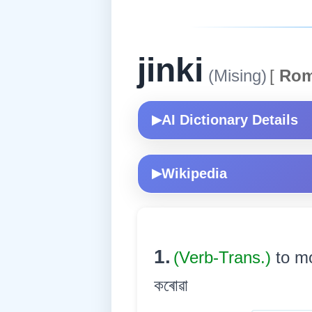
jinki
(Mising)
[
Rom
AI Dictionary Details
▶
Wikipedia
▶
1.
(Verb-Trans.)
to mo
কৰোৱা