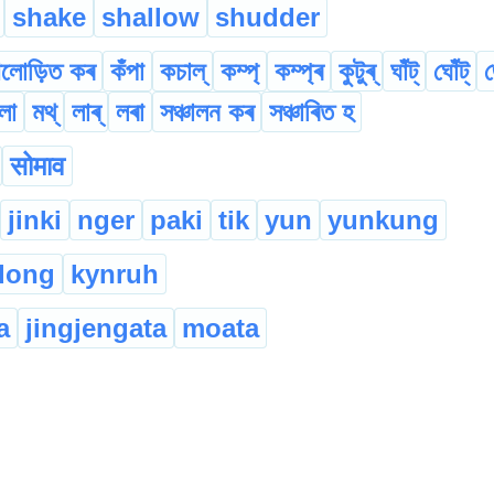
shake
shallow
shudder
লোড়িত কৰ
কঁপা
কচাল্
কম্প্
কম্প্ৰ
কুটুৰ্
ঘাঁট্
ঘোঁট্
লা
মথ্
লাৰ্
লৰা
সঞ্চালন কৰ
সঞ্চাৰিত হ
सोमाव
jinki
nger
paki
tik
yun
yunkung
dong
kynruh
a
jingjengata
moata