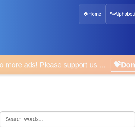
🏠
Home
🔤
Alphabeti
 more ads! Please support us ...
💝D