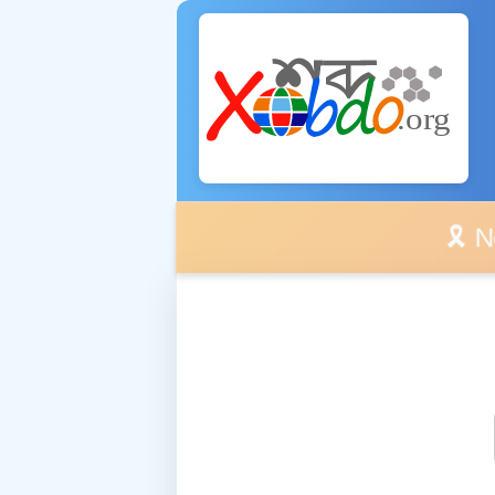
🎗️ No