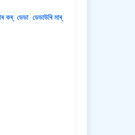
াৰ কৰ্
ডেডা
ডেডাউৰি মাৰ্