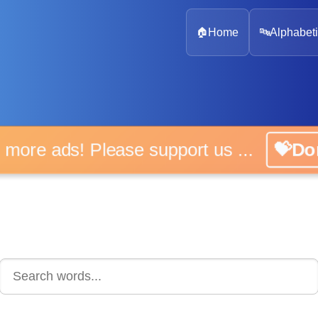
🏠
Home
🔤
Alphabeti
 more ads! Please support us ...
💝D