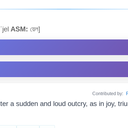
ˈjel
ASM:
য়েল]
Contributed by:
P
ter a sudden and loud outcry, as in joy, tri