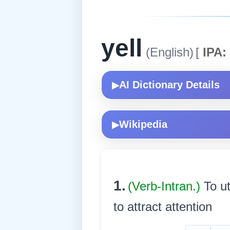
yell
(English)
[
IPA:
AI Dictionary Details
▶
Wikipedia
▶
1.
(Verb-Intran.)
To ut
to attract attention