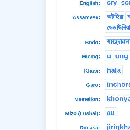
cry
sc
English:
অটহিয়া
আ
Assamese:
ডেডাউৰিয়া
गाख्रावन
Bodo:
u
ung
Mising:
hala
Khasi:
inchor
Garo:
khony
Meeteilon:
au
Mizo (Lushai):
jirigkh
Dimasa: