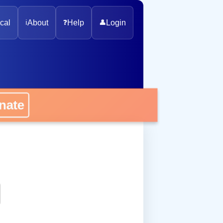
cal
ℹ️
About
❓
Help
👤
Login
onate