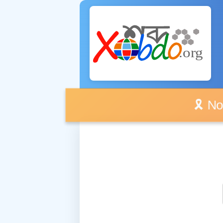
🎗️ No