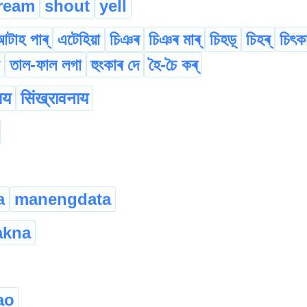
ream
shout
yell
টাহ পাৰ্
এটেহিয়া
চিঞৰ
চিঞৰ মাৰ্
চিহড়্
চিহৰ্
চিৎক
তাল-ফাল লগা
হুংকাৰ দে
হৈ-চৈ কৰ্
ाय
सिंख्रावनाय
a
manengdata
akna
ao