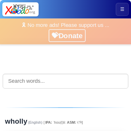
☰
🎗️ No more ads! Please support us ...
💝Donate
wholly
(English)
[
IPA:
ˈhoʊ(l)liː
ASM:
হ’লি]