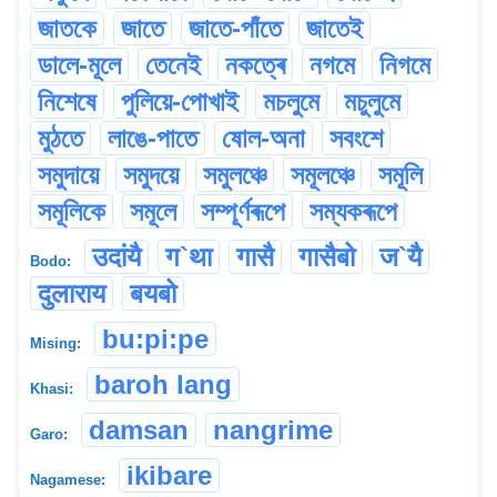
জাতকে
জাতে
জাতে-পাঁতে
জাতেই
ডালে-মূলে
তেনেই
নকত্ৰে
নগমে
নিগমে
নিশেষে
পুলিয়ে-পোখাই
মচলুমে
মচুলুমে
মুঠতে
লাঙে-পাতে
ষোল-অনা
সবংশে
সমুদায়ে
সমুদয়ে
সমুলঞ্চে
সমূলঞ্চে
সমূলি
সমূলিকে
সমূলে
সম্পূৰ্ণৰূপে
সম্যকৰূপে
उदांयै
ग`था
गासै
गासैबो
ज`यै
Bodo:
दुलाराय
बयबो
bu:pi:pe
Mising:
baroh lang
Khasi:
damsan
nangrime
Garo:
ikibare
Nagamese: