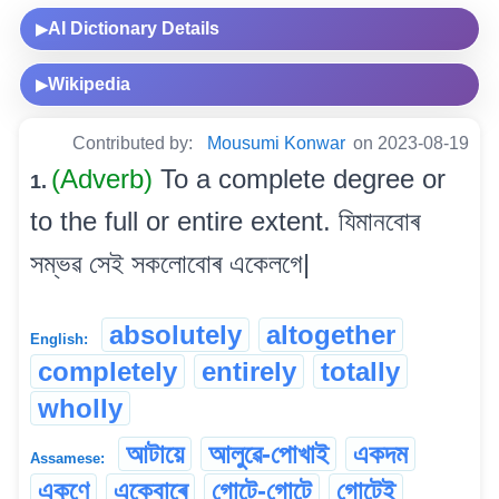
AI Dictionary Details
▶
Wikipedia
▶
Contributed by:
Mousumi Konwar
on 2023-08-19
(Adverb)
To a complete degree or
1.
to the full or entire extent. যিমানবোৰ
সম্ভৱ সেই সকলোবোৰ একেলগে|
absolutely
altogether
English:
completely
entirely
totally
wholly
আটায়ে
আলুৱে-পোখাই
একদম
Assamese:
একুণে
একেবাৰে
গোটে-গোটে
গোটেই