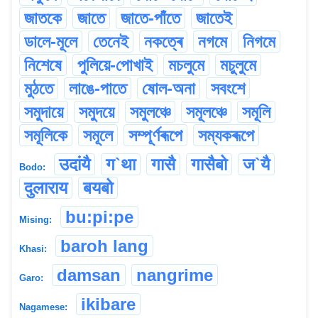
জাতকে
জাতে
জাতে-পাঁতে
জাতেই
ডালে-মূলে
তেনেই
নকত্ৰে
নগমে
নিগমে
নিশেষে
পুলিয়ে-পোখাই
মচলুমে
মচুলুমে
মুঠতে
লাঙে-পাতে
ষোল-অনা
সবংশে
সমুদায়ে
সমুদয়ে
সমুলঞ্চে
সমূলঞ্চে
সমূলি
সমূলিকে
সমূলে
সম্পূৰ্ণৰূপে
সম্যকৰূপে
उदांयै
ग`था
गासै
गासैबो
ज`यै
Bodo:
दुलाराय
बयबो
bu:pi:pe
Mising:
baroh lang
Khasi:
damsan
nangrime
Garo:
ikibare
Nagamese: