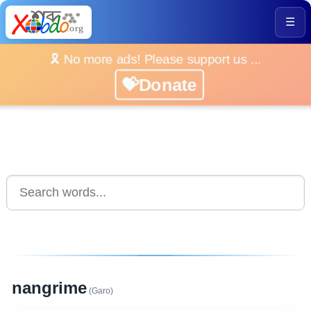
☰
🎗️ No more ads! Please support us ...
💝Donate
nangrime
(Garo)