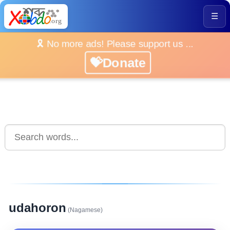
☰
🎗️ No more ads! Please support us ...
💝Donate
udahoron
(Nagamese)