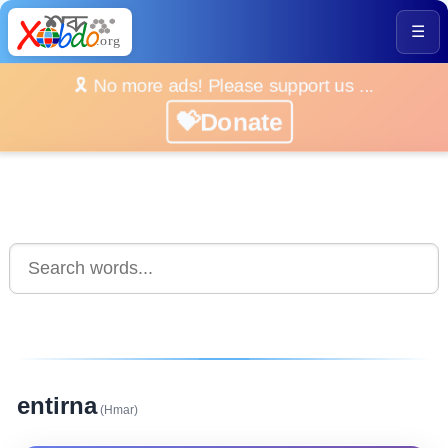
☰
🎗️ No more ads! Please support us ...
💝Donate
entirna
(Hmar)