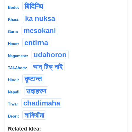
बिदिन्थि
Bodo:
ka nuksa
Khasi:
mesokani
Garo:
entirna
Hmar:
udahoron
Nagamese:
আন্ টিক্ নাই
TAI-Ahom:
दृष्टान्त
Hindi:
उदाहरण
Nepali:
chadimaha
Tiwa:
লাকিয়াঁমা
Deori:
Related Idea: