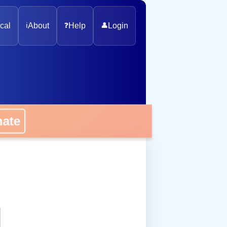
cal
ℹ️
About
❓
Help
👤
Login
onate