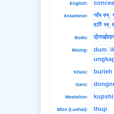
concea
English:
আঁৰ কৰ্
Assamese:
ছাটি ধৰ্
ছ
दोनखोमा
Bodo:
dum
i
Mising:
ungka
burieh
Khasi:
dongn
Garo:
kupsh
Meeteilon:
thup
Mizo (Lushai):