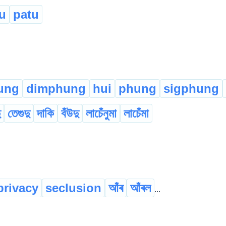
u
patu
ung
dimphung
hui
phung
sigphung
ু
তেগুদু
দাকি
বঁউদু
লাচেঁনুমা
লাচেঁমা
privacy
seclusion
আঁৰ
আঁৰল
...