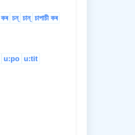
 কৰ
চন্
চান্
চাপাচী কৰ
u:po
u:tit