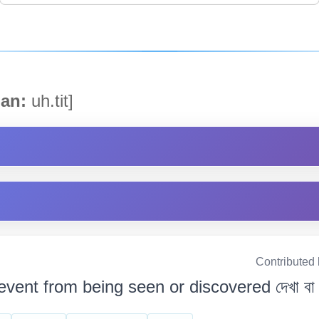
an:
uh.tit]
Contributed
event from being seen or discovered দেখা বা আৱ