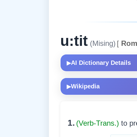
u:tit
(Mising)
[
Rom
AI Dictionary Details
▶
Wikipedia
▶
1.
(Verb-Trans.)
to pr