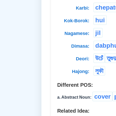
chepat
Karbi:
hui
Kok-Borok:
jil
Nagamese:
dabph
Dimasa:
উচেঁ
তুগুদ
Deori:
লুকৗ
Hajong:
Different POS:
cover
a. Abstract Noun:
Related Idea: