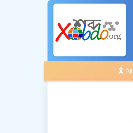
🎗️ No