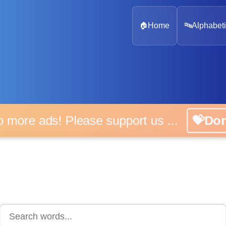
🏠
Home
🔤
Alphabeti
 more ads! Please support us ...
💝D