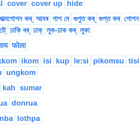
l
cover
cover up
hide
আত্মগোপন কৰ্
আবৰ
গাপ দে
গুপুত কৰ্
গুপ্ত কৰ
গোপন
াট্
ঢাকি ধৰ্
ঢাক্
লুক-ঢাক কৰ্
লুকা
नाय
फोला
kkom
ikom
isi
kup
le:si
pikomsu
tisi
p
ungkom
kah
sumar
ua
donrua
inba
lothpa