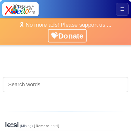
☰
🎗️ No more ads! Please support us ...
💝Donate
le:si
(Mising)
[
Roman:
leh.si]