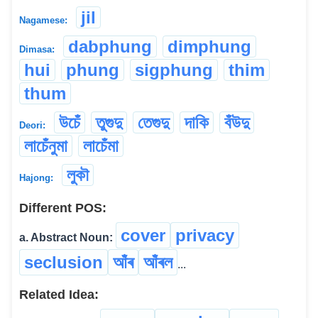
jil
Nagamese:
dabphung
dimphung
Dimasa:
hui
phung
sigphung
thim
thum
উচেঁ
তুগুদু
তেগুদু
দাকি
বঁউদু
Deori:
লাচেঁনুমা
লাচেঁমা
লুকৗ
Hajong:
Different POS:
cover
privacy
a. Abstract Noun:
seclusion
আঁৰ
আঁৰল
...
Related Idea: