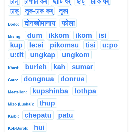
চান্
চাপাচী কৰ
ছাটি ধৰ্
ছাট্
ঢাকি ধৰ্
ঢাক্
লুক-ঢাক কৰ্
লুকা
दोनखोमानाय
फोला
Bodo:
dum
ikkom
ikom
isi
Mising:
kup
le:si
pikomsu
tisi
u:po
u:tit
ungkap
ungkom
burieh
kah
sumar
Khasi:
dongnua
donrua
Garo:
kupshinba
lothpa
Meeteilon:
thup
Mizo (Lushai):
chepatu
patu
Karbi:
hui
Kok-Borok: