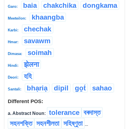
baia
chakchika
dongkama
Garo:
khaangba
Meeteilon:
chechak
Karbi:
savawm
Hmar:
soimah
Dimasa:
झेलना
Hindi:
হহি
Deori:
bhạriạ
dipil
go̱t́
sahao
Santali:
Different POS:
tolerance
বৰদাস্ত
a. Abstract Noun:
সহনশক্তি
সহনশীলতা
সহিষ্ণুতা
...