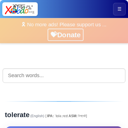
☰
🎗️ No more ads! Please support us ...
💝Donate
tolerate
(English)
[
IPA:
ˈtɑləˌreɪt
ASM:
টলাৰেট]