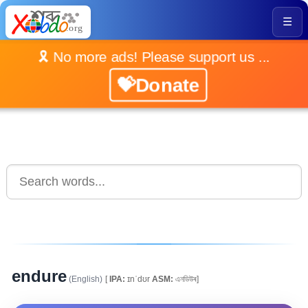
☰
🎗️ No more ads! Please support us ...
💝Donate
endure
(English)
[
IPA:
ɪnˈdʊr
ASM:
এনডিউৰ]