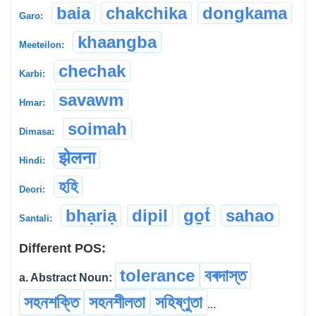
baia
chakchika
dongkama
Garo:
khaangba
Meeteilon:
chechak
Karbi:
savawm
Hmar:
soimah
Dimasa:
झेलना
Hindi:
হহি
Deori:
bhạriạ
dipil
go̱t́
sahao
Santali:
Different POS:
tolerance
বৰদাস্ত
a. Abstract Noun:
সহনশক্তি
সহনশীলতা
সহিষ্ণুতা
...