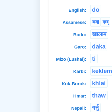
do
English:
কৰা
কৰ্
Assamese:
खालाम
Bodo:
daka
Garo:
ti
Mizo (Lushai):
keklem
Karbi:
khlai
Kok-Borok:
thaw
Hmar:
गर्नु
Nepali: