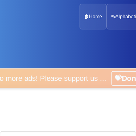
🏠
Home
🔤
Alphabeti
 more ads! Please support us ...
💝D