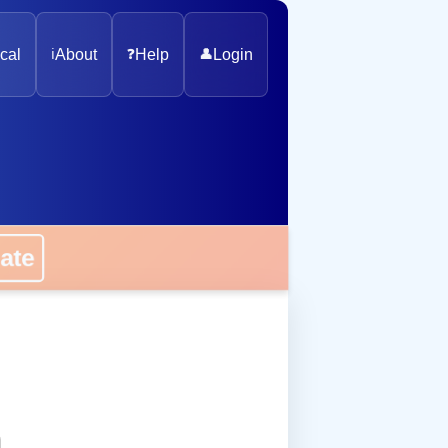
cal
ℹ️
About
❓
Help
👤
Login
onate