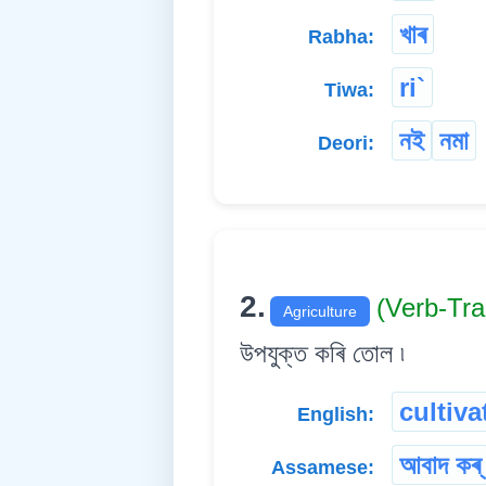
খাৰ
Rabha:
ri`
Tiwa:
নই
নমা
Deori:
2.
(Verb-Tr
Agriculture
উপযুক্ত কৰি তোল ৷
cultiva
English:
আবাদ কৰ্
Assamese: