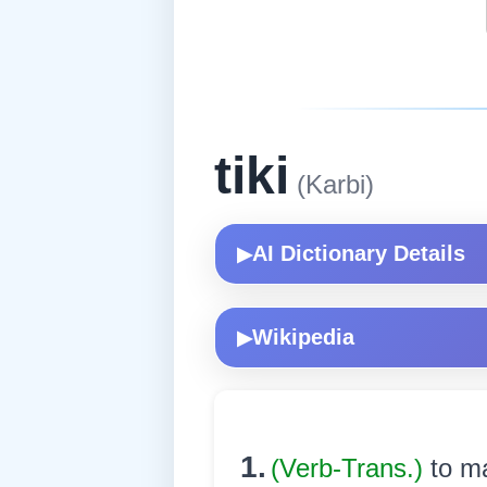
tiki
(Karbi)
AI Dictionary Details
▶
Wikipedia
▶
1.
(Verb-Trans.)
to ma