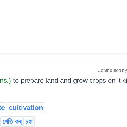
Contributed b
ans.)
to prepare land and grow crops on it হাল 
te
cultivation
খেতি কৰ্
চহা