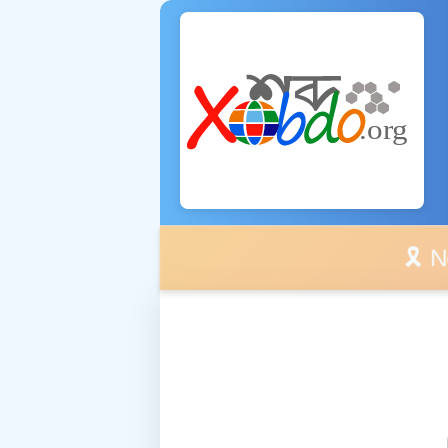
🎗️ No