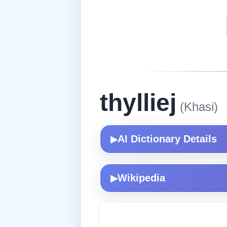
thylliej
(Khasi)
AI Dictionary Details
▶
Wikipedia
▶