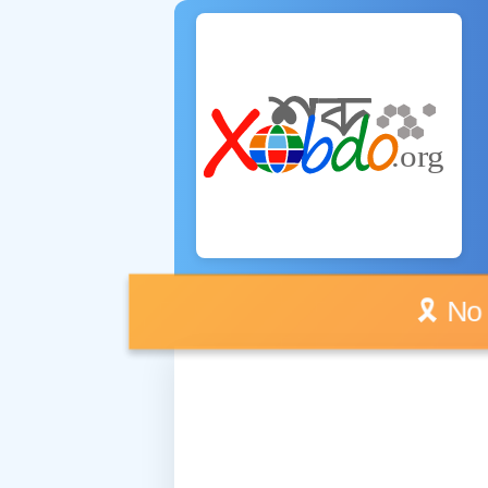
🎗️ No