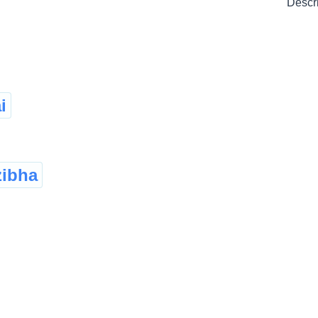
Descr
i
zibha