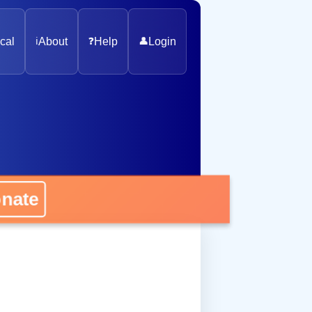
cal
ℹ️
About
❓
Help
👤
Login
onate