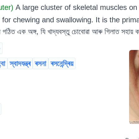
uter)
A large cluster of skeletal muscles on
for chewing and swallowing. It is the primar
ঠিত এক অঙ্গ, যি খাদ্যবস্তু চোবোৱা আৰু গিলাত সহায় কৰে৷
e
্বা
স্বাদযন্ত্ৰ
ৰসনা
ৰসনেন্দ্ৰিয়