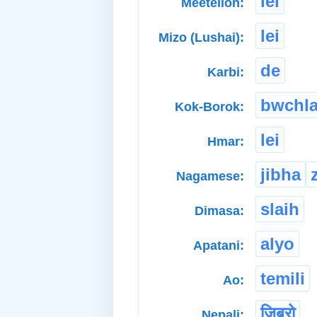
lei
Meeteilon:
lei
Mizo (Lushai):
de
Karbi:
bwchla
Kok-Borok:
lei
Hmar:
jibha
Nagamese:
slaih
Dimasa:
alyo
Apatani:
temili
Ao:
जिब्रो
Nepali: