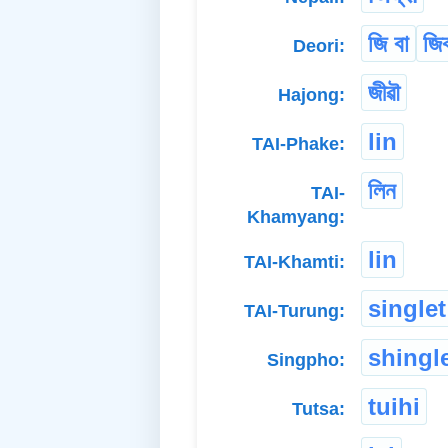
জি বা
জিব
Deori:
জীৱৗ
Hajong:
lin
TAI-Phake:
লিন
TAI-
Khamyang:
lin
TAI-Khamti:
singlet
TAI-Turung:
shingl
Singpho:
tuihi
Tutsa: