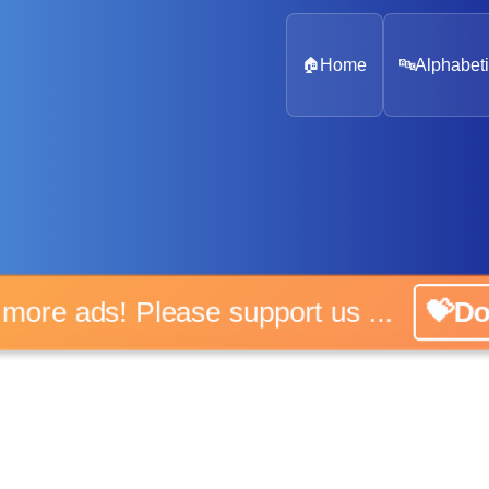
🏠
Home
🔤
Alphabeti
 more ads! Please support us ...
💝D