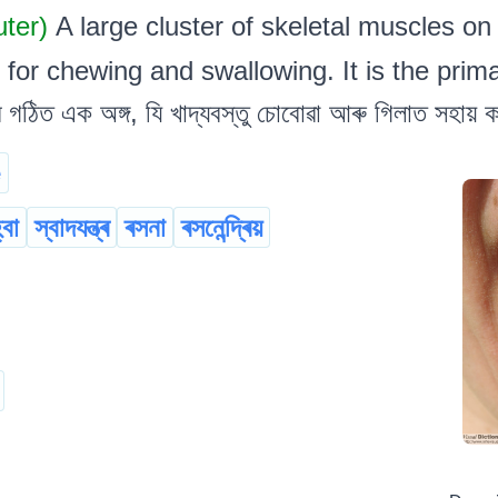
uter)
A large cluster of skeletal muscles on
for chewing and swallowing. It is the primar
ঠিত এক অঙ্গ, যি খাদ্যবস্তু চোবোৱা আৰু গিলাত সহায় কৰে৷
e
্বা
স্বাদযন্ত্ৰ
ৰসনা
ৰসনেন্দ্ৰিয়