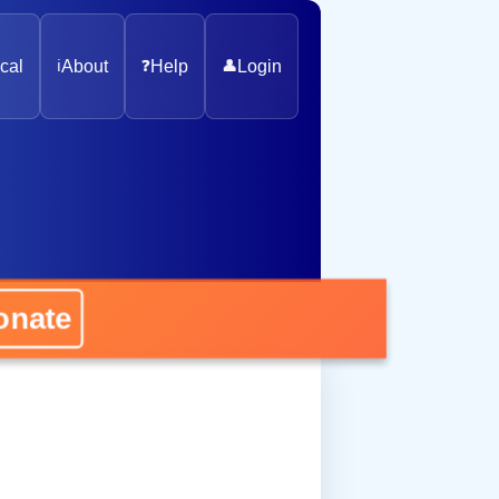
cal
ℹ️
About
❓
Help
👤
Login
nate