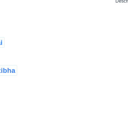
Descr
i
zibha