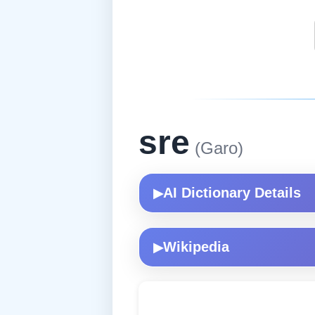
sre
(Garo)
AI Dictionary Details
▶
Wikipedia
▶