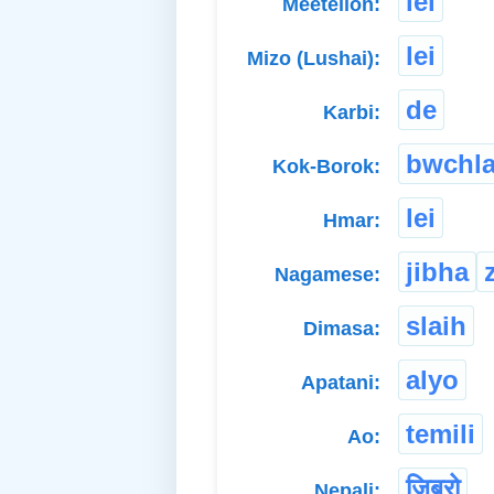
lei
Meeteilon:
lei
Mizo (Lushai):
de
Karbi:
bwchla
Kok-Borok:
lei
Hmar:
jibha
Nagamese:
slaih
Dimasa:
alyo
Apatani:
temili
Ao:
जिब्रो
Nepali: