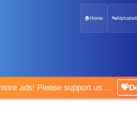
🏠
Home
🔤
Alphabeti
o more ads! Please support us ...
💝Do