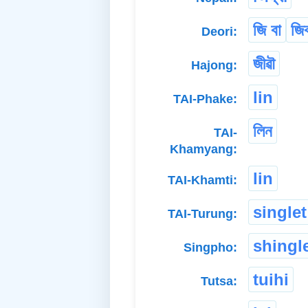
জি বা
জিব
Deori:
জীৱৗ
Hajong:
lin
TAI-Phake:
লিন
TAI-
Khamyang:
lin
TAI-Khamti:
singlet
TAI-Turung:
shingl
Singpho:
tuihi
Tutsa: