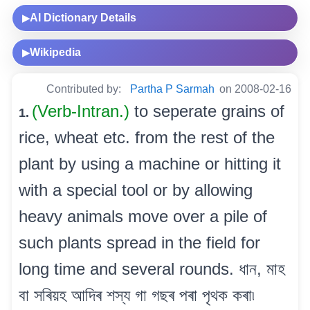
AI Dictionary Details
▶
Wikipedia
▶
Contributed by:
Partha P Sarmah
on 2008-02-16
(Verb-Intran.)
to seperate grains of
1.
rice, wheat etc. from the rest of the
plant by using a machine or hitting it
with a special tool or by allowing
heavy animals move over a pile of
such plants spread in the field for
long time and several rounds. ধান, মাহ
বা সৰিয়হ আদিৰ শস্য গা গছৰ পৰা পৃথক কৰা৷