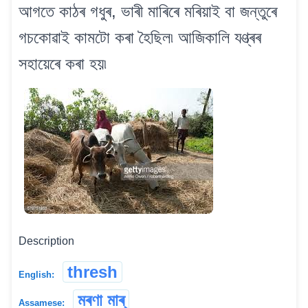
আগতে কাঠৰ গধুৰ, ভাৰী মাৰিৰে মৰিয়াই বা জন্তুৰে
গচকোৱাই কামটো কৰা হৈছিল৷ আজিকালি যণ্ত্ৰৰ
সহায়েৰে কৰা হয়৷
Description
thresh
English:
মৰণা মাৰ্
Assamese: