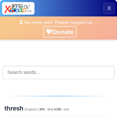
☰
🎗️ No more ads! Please support us ...
💝Donate
thresh
(English)
[
IPA:
ˈθreʃ
ASM:
থ্ৰেচ]