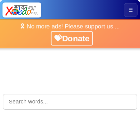
☰
🎗️ No more ads! Please support us ...
💝Donate