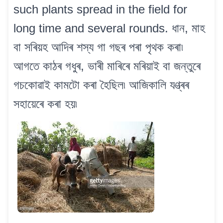
such plants spread in the field for
long time and several rounds. ধান, মাহ
বা সৰিয়হ আদিৰ শস্য গা গছৰ পৰা পৃথক কৰা৷
আগতে কাঠৰ গধুৰ, ভাৰী মাৰিৰে মৰিয়াই বা জন্তুৰে
গচকোৱাই কামটো কৰা হৈছিল৷ আজিকালি যণ্ত্ৰৰ
সহায়েৰে কৰা হয়৷