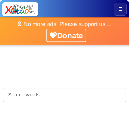
☰
🎗️ No more ads! Please support us ...
💝Donate