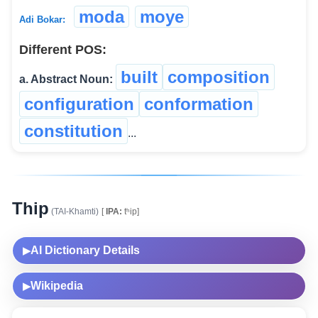
moda
moye
Adi Bokar:
Different POS:
built
composition
a. Abstract Noun:
configuration
conformation
constitution
...
Thip
(TAI-Khamti)
[
IPA:
tʰip]
AI Dictionary Details
▶
Wikipedia
▶