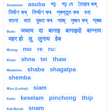
asuba
গঢ়
গঢ় দে
তৈয়াৰ কৰ্
Assamese:
নিৰ্মাণ কৰ্
নিৰ্ম্মাণ কৰ
প্ৰস্তুত কৰ
বনা
যতনা
যতা
যুগুত কৰ
সাজ্
সৃজন কৰ্
স্ৰজ
जथाय
दा
बानाइ
बानाइदो
बान्नाय
Bodo:
महर हो
लु
लुनाय
हेब
mo
re
ru:
Mising:
shna
tei
thaw
Khasi:
shaba
shagatpa
Meeteilon:
shemba
siam
Mizo (Lushai):
keselam
pinchong
thip
Karbi:
snam
Kok-Borok: