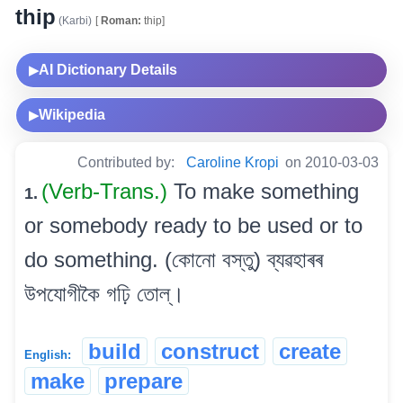
thip
(Karbi)
[
Roman:
thip]
AI Dictionary Details
▶
Wikipedia
▶
Contributed by:
Caroline Kropi
on 2010-03-03
(Verb-Trans.)
To make something
1.
or somebody ready to be used or to
do something. (কোনো বস্তু) ব্যৱহাৰৰ
উপযোগীকৈ গঢ়ি তোল্।
build
construct
create
English:
make
prepare