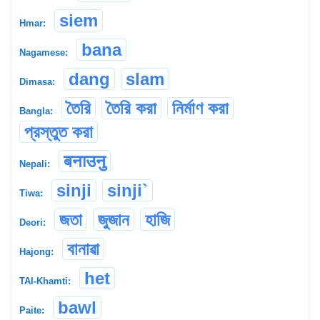
siem
Hmar:
bana
Nagamese:
dang
slam
Dimasa:
তৈরি
তৈরি করা
নির্মাণ করা
Bangla:
প্রস্তুত করা
बनाउनु
Nepali:
sinji
sinji`
Tiwa:
জতা
জুজান
হাজি
Deori:
বানাৱা
Hajong:
het
TAI-Khamti:
bawl
Paite: