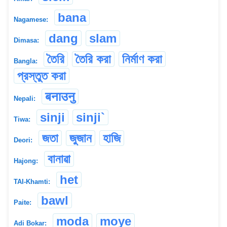
bana
Nagamese:
dang
slam
Dimasa:
তৈরি
তৈরি করা
নির্মাণ করা
Bangla:
প্রস্তুত করা
बनाउनु
Nepali:
sinji
sinji`
Tiwa:
জতা
জুজান
হাজি
Deori:
বানাৱা
Hajong:
het
TAI-Khamti:
bawl
Paite:
moda
moye
Adi Bokar: