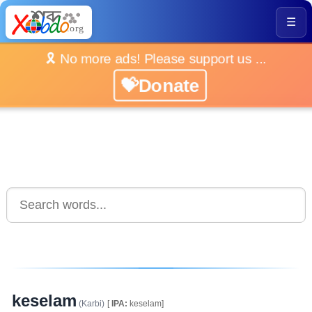
☰
🎗️ No more ads! Please support us ...
💝Donate
keselam
(Karbi)
[
IPA:
keselam]