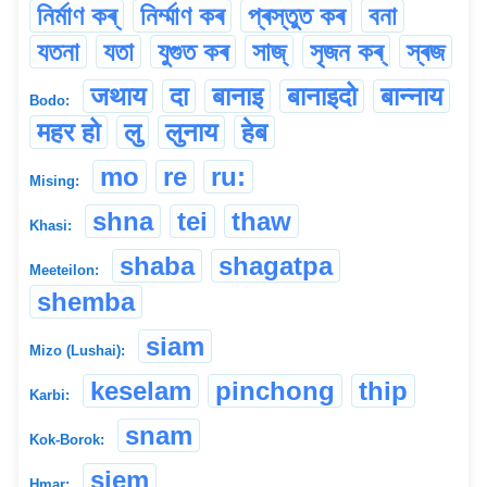
নিৰ্মাণ কৰ্
নিৰ্ম্মাণ কৰ
প্ৰস্তুত কৰ
বনা
যতনা
যতা
যুগুত কৰ
সাজ্
সৃজন কৰ্
স্ৰজ
जथाय
दा
बानाइ
बानाइदो
बान्नाय
Bodo:
महर हो
लु
लुनाय
हेब
mo
re
ru:
Mising:
shna
tei
thaw
Khasi:
shaba
shagatpa
Meeteilon:
shemba
siam
Mizo (Lushai):
keselam
pinchong
thip
Karbi:
snam
Kok-Borok:
siem
Hmar: