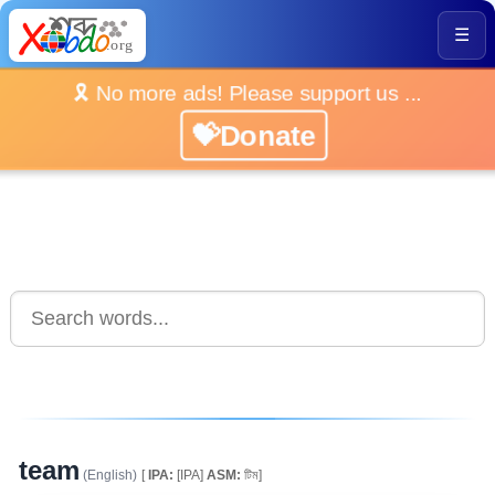
☰
🎗️ No more ads! Please support us ...
💝Donate
team
(English)
[
IPA:
[IPA]
ASM:
টিম]