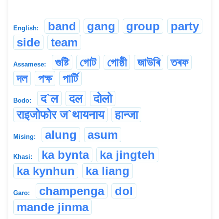
band
gang
group
party
English:
side
team
গুষ্টি
গোট
গোষ্ঠী
জাউৰি
তৰফ
Assamese:
দল
পক্ষ
পাৰ্টি
द`ल
दल
दोलो
Bodo:
राइजोफोर ज`थायनाय
हान्जा
alung
asum
Mising:
ka bynta
ka jingteh
Khasi:
ka kynhun
ka liang
champenga
dol
Garo:
mande jinma