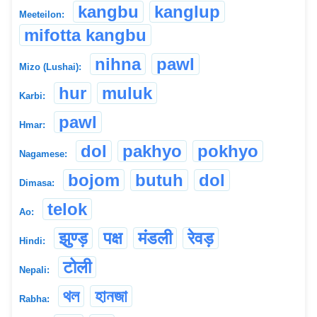
kangbu
kanglup
Meeteilon:
mifotta kangbu
nihna
pawl
Mizo (Lushai):
hur
muluk
Karbi:
pawl
Hmar:
dol
pakhyo
pokhyo
Nagamese:
bojom
butuh
dol
Dimasa:
telok
Ao:
झुण्ड़
पक्ष
मंडली
रेवड़
Hindi:
टोली
Nepali:
থল
হানজা
Rabha: