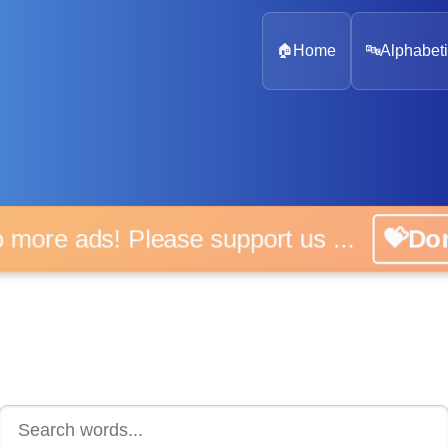
🏠
Home
🔤
Alphabeti
 more ads! Please support us ...
💝D