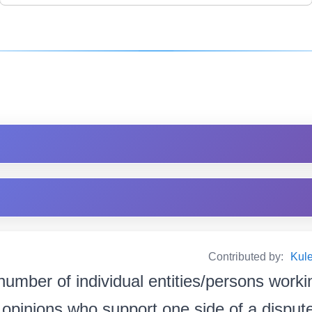
Contributed by:
Kul
number of individual entities/persons worki
pinions who support one side of a dispute