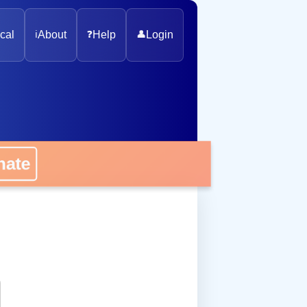
cal
ℹ️
About
❓
Help
👤
Login
onate