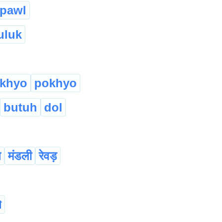
pawl
uluk
khyo
pokhyo
butuh
dol
ष
मंडली
रेवड़
া