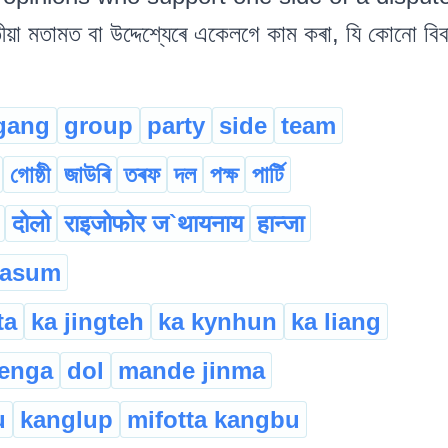
ীয়া মতামত বা উদ্দেশ্যেৰে একেলগে কাম কৰা, যি কোনো বিবা
gang
group
party
side
team
গোষ্ঠী
জাউৰি
তৰফ
দল
পক্ষ
পাৰ্টি
दोलो
राइजोफोर ज`थायनाय
हान्जा
asum
ta
ka jingteh
ka kynhun
ka liang
enga
dol
mande jinma
u
kanglup
mifotta kangbu