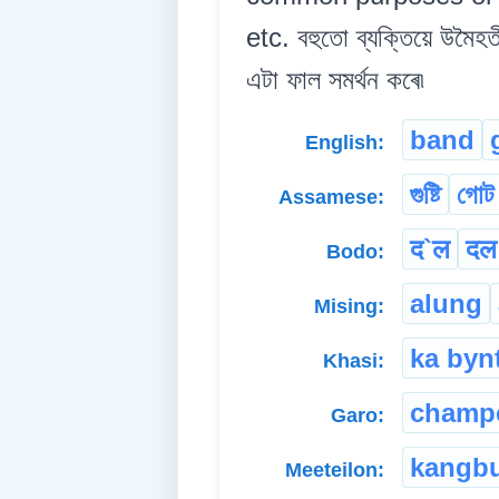
etc. বহুতো ব্যক্তিয়ে উমৈহত
এটা ফাল সমৰ্থন কৰে৷
band
English:
গুষ্টি
গোট
Assamese:
द`ल
दल
Bodo:
alung
Mising:
ka byn
Khasi:
champ
Garo:
kangb
Meeteilon: