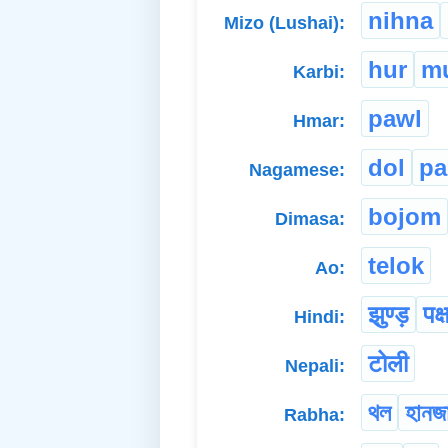
nihna
Mizo (Lushai):
hur
m
Karbi:
pawl
Hmar:
dol
pa
Nagamese:
bojom
Dimasa:
telok
Ao:
झुण्ड़
पक्
Hindi:
टोली
Nepali:
থল
হানজ
Rabha: