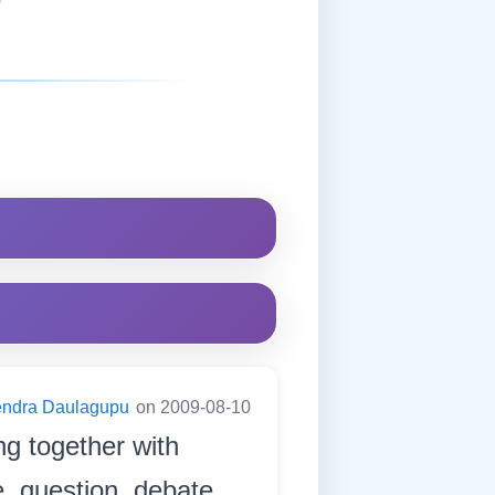
endra Daulagupu
on 2009-08-10
ng together with
, question, debate,