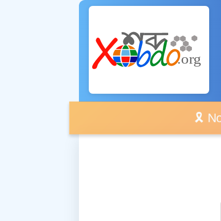
🎗️ No