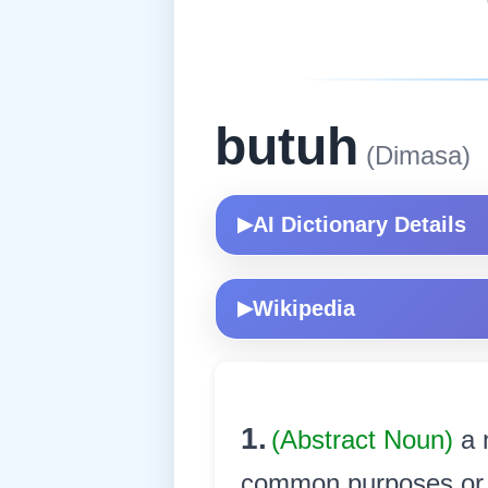
butuh
(Dimasa)
AI Dictionary Details
▶
Wikipedia
▶
1.
(Abstract Noun)
a 
common purposes or o