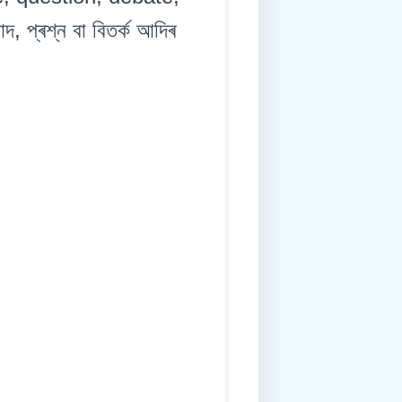
দ, প্ৰশ্ন বা বিতৰ্ক আদিৰ