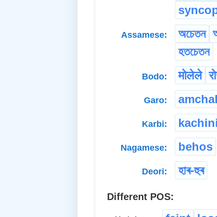
synco
অচেতন
অ
Assamese:
হতচেতন
मोलेले
र
Bodo:
amcha
Garo:
kachin
Karbi:
behos
Nagamese:
হাৰ-হুৰ
Deori:
Different POS: