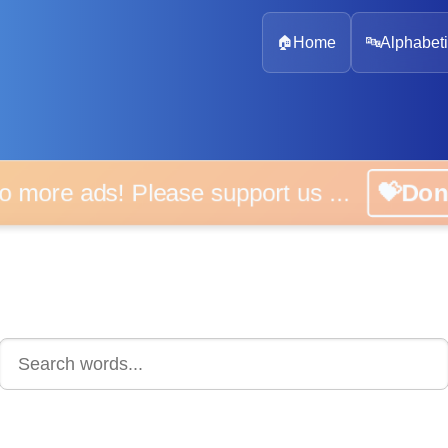
🏠
Home
🔤
Alphabeti
 more ads! Please support us ...
💝D