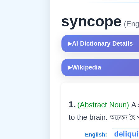
syncope
(Engl
AI Dictionary Details
▶
Wikipedia
▶
1.
(Abstract Noun)
A 
to the brain. অচেতন হৈ পৰ
deliqu
English: