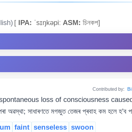
ish)
[
IPA:
ˈsɪŋkəpiː
ASM:
চিনকপ]
Contributed by:
Bi
spontaneous loss of consciousness caused 
া অৱস্থা; সাধাৰণতে মগজুত তেজৰ প্ৰবাহ কম হলে হ’ব পা
ium
faint
senseless
swoon