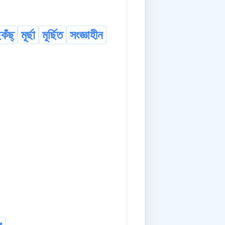
কঁছ্
মূৰ্ছা
মূৰ্ছিত
সংজ্ঞাহীন