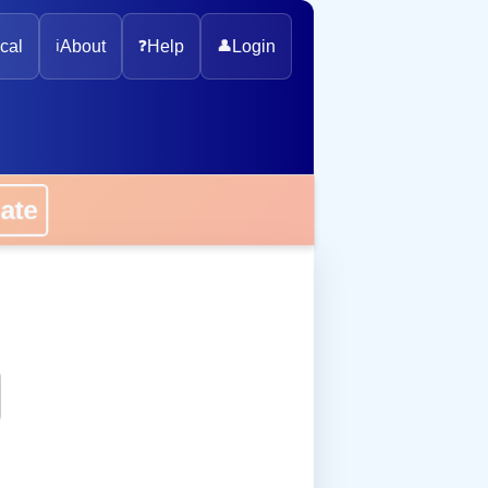
cal
ℹ️
About
❓
Help
👤
Login
onate