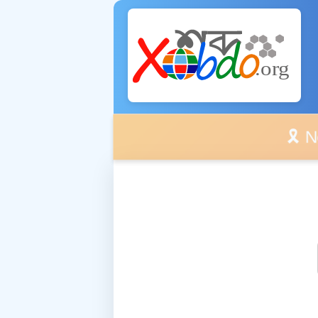
🎗️ No