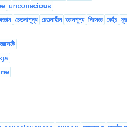
pe
unconscious
জ্ঞান
চেতনাশূন্য
চেতনাহীন
জ্ঞানশূন্য
নিঃসজ্ঞ
বেহুঁচ
মূছ
ोखानङै
kja
ine