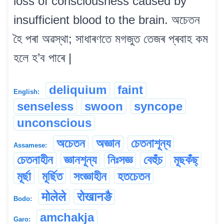
loss of consciousness caused by
insufficient blood to the brain. অচেতন
হৈ পৰা অৱস্থা; সাধাৰণতে মগজুত তেজৰ প্ৰবাহ কম
হলে হ’ব পাৰে |
deliquium
faint
English:
senseless
swoon
syncope
unconscious
অচেতন
অজ্ঞান
চেতনাশূন্য
Assamese:
চেতনাহীন
জ্ঞানশূন্য
নিঃসজ্ঞ
বেহুঁচ
মূছকঁছ্
মূৰ্ছা
মূৰ্ছিত
সংজ্ঞাহীন
হতচেতন
मोलेले
रोखानङै
Bodo:
amchakja
Garo: