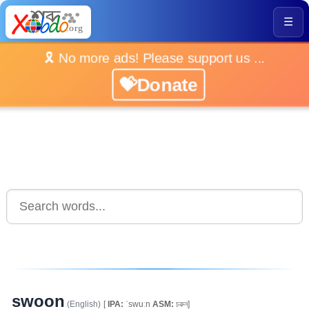
☰
🎗️ No more ads! Please support us ...
💝Donate
swoon
(English)
[
IPA:
ˈswuːn
ASM:
চৱুন]