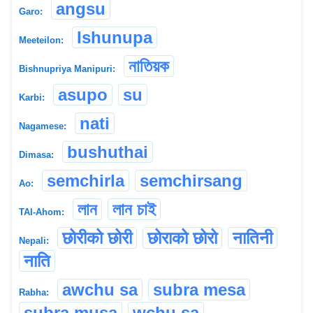
angsu
Garo:
Ishunupa
Meeteilon:
নাতিয়ক
Bishnupriya Manipuri:
asupo
su
Karbi:
nati
Nagamese:
bushuthai
Dimasa:
semchirla
semchirsang
Ao:
লান
লান চাই
TAI-Ahom:
छोरीको छोरी
छोर‌ाको छोरो
नातिनी
Nepali:
न‌ाति
awchu sa
subra mesa
Rabha:
subra musa
wchu sa