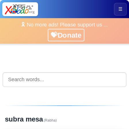
☰
🎗️ No more ads! Please support us ...
💝Donate
subra mesa
(Rabha)