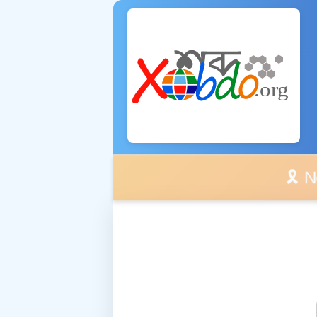
🎗️ No