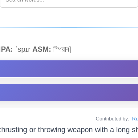
IPA:
ˈspɪr
ASM:
স্পিয়াৰ]
Contributed by:
Ru
thrusting or throwing weapon with a long sh