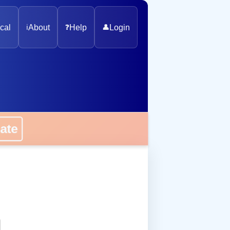
cal
ℹ️
About
❓
Help
👤
Login
onate