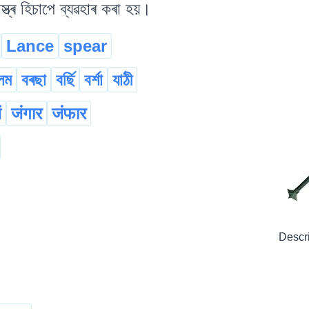
্ত্ৰ হিচাপে ব্যৱহাৰ কৰা হয়।
Lance
spear
লম
বৰছা
বৰ্ছি
বৰ্শা
যাঠী
ं
जंगार
जंफार
Descr