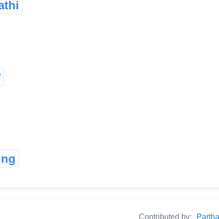
athi
া
ung
Contributed by:
Partha