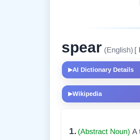
spear
(English)
[
AI Dictionary Details
▶
Wikipedia
▶
1.
(Abstract Noun)
A 