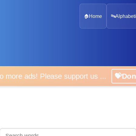
🏠
Home
🔤
Alphabeti
 more ads! Please support us ...
💝D