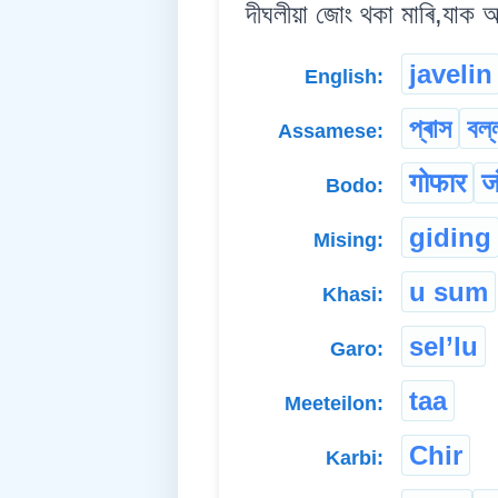
দীঘলীয়া জোং থকা মাৰি,যাক অস
javelin
English:
প্ৰাস
বল্
Assamese:
गोफार
ज
Bodo:
giding
Mising:
u sum
Khasi:
sel’lu
Garo:
taa
Meeteilon:
Chir
Karbi: