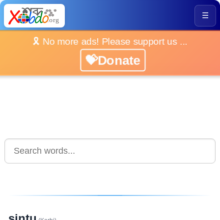
☰
🎗️ No more ads! Please support us ...
💝Donate
sintu