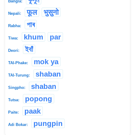
Bangla:
फूल
भुसुनो
Nepali:
পাৰ
Rabha:
khum
par
Tiwa:
ইবাঁ
Deori:
mok ya
TAI-Phake:
shaban
TAI-Turung:
shaban
Singpho:
popong
Tutsa:
paak
Paite:
pungpin
Adi Bokar: