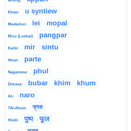
Mising:
u syntiew
Khasi:
lei
mopal
Meeteilon:
pangpar
Mizo (Lushai):
mir
sintu
Karbi:
parte
Hmar:
phul
Nagamese:
bubar
khim
khum
Dimasa:
naro
Ao:
ব্লক
TAI-Ahom:
पुष्प
फूल
Hindi:
কুসুম